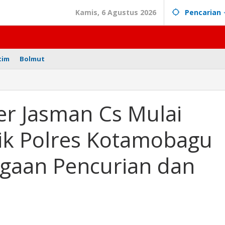
Kamis, 6 Agustus 2026
Pencarian
tim
Bolmut
r
r Jasman Cs Mulai
dik Polres Kotamobagu
ugaan Pencurian dan
agu
n