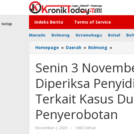
Lewati
ke
konten
Indeks Berita
Terms of Service
tutup
Manado
Bolmong
Kotamobagu
Bolsel
Bol
Homepage
»
Daerah
»
Bolmong
»
Senin
3
Novembe
Senin 3 Novembe
Jasman
Cs
Diperiksa Penyi
Mulai
Diperiksa
Penyidik
Terkait Kasus D
Polres
Kotamob
Penyerobotan
Terkait
Kasus
Dugaan
November 2, 2025
oleh
-
1982 Dilihat
Pencuria
-