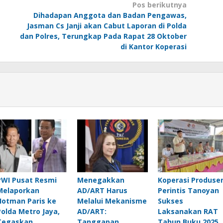
Pos berikutnya
Dihadapan Anggota dan Badan Pengawas,
Jasman Cs Janji akan Cabut Laporan di Polda
dan Polres, Terungkap Pada Rapat 28 Oktober
di Kantor Koperasi
PWI Pusat Resmi
Menegakkan
Koperasi Produse
Melaporkan
AD/ART Harus
Perintis Tanoyan
Hotman Paris ke
Melalui Mekanisme
Sukses
Polda Metro Jaya,
AD/ART:
Laksanakan RAT
Tegaskan
Tanggapan
Tahun Buku 2025,