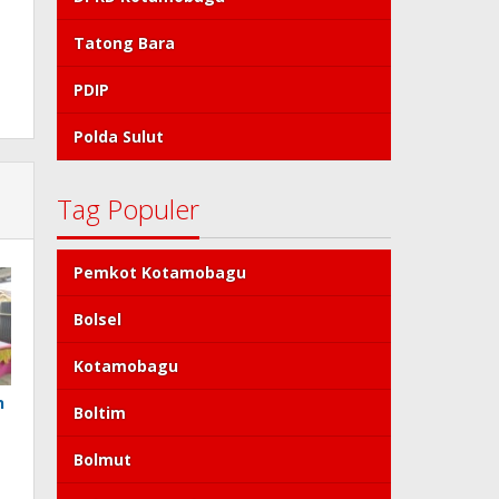
Tatong Bara
PDIP
Polda Sulut
Tag Populer
Pemkot Kotamobagu
Bolsel
Kotamobagu
n
Boltim
Bolmut