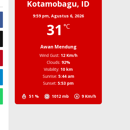
Kotamobagu, ID
9:59 pm,
Agustus 6, 2026
31
°C
Awan Mendung
Wind Gust:
12 Km/h
Clouds:
92%
Visibility:
10 km
Sunrise:
5:44 am
Sunset:
5:53 pm
51 %
1012 mb
9 Km/h