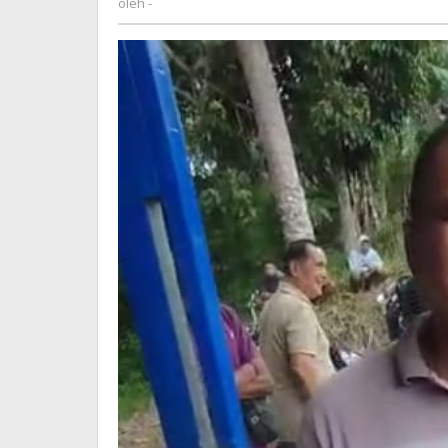
oleh
-
dan
Penyerob