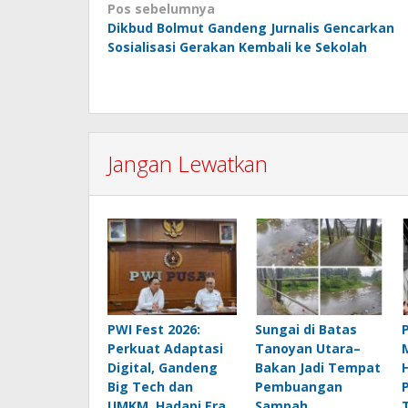
Navigasi
Pos sebelumnya
Dikbud Bolmut Gandeng Jurnalis Gencarkan
pos
Sosialisasi Gerakan Kembali ke Sekolah
Jangan Lewatkan
PWI Fest 2026:
Sungai di Batas
Perkuat Adaptasi
Tanoyan Utara–
Digital, Gandeng
Bakan Jadi Tempat
Big Tech dan
Pembuangan
UMKM, Hadapi Era
Sampah,