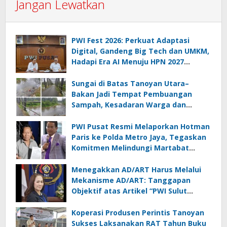
Jangan Lewatkan
PWI Fest 2026: Perkuat Adaptasi
Digital, Gandeng Big Tech dan UMKM,
Hadapi Era AI Menuju HPN 2027
Lampung
Sungai di Batas Tanoyan Utara–
Bakan Jadi Tempat Pembuangan
Sampah, Kesadaran Warga dan
Kontrol Pemerintah Dipertanyakan
PWI Pusat Resmi Melaporkan Hotman
Paris ke Polda Metro Jaya, Tegaskan
Komitmen Melindungi Martabat
Wartawan
Menegakkan AD/ART Harus Melalui
Mekanisme AD/ART: Tanggapan
Objektif atas Artikel “PWI Sulut
Retak, Pro AD/ART vs Konspirasi
Melanggar Aturan”
Koperasi Produsen Perintis Tanoyan
Sukses Laksanakan RAT Tahun Buku