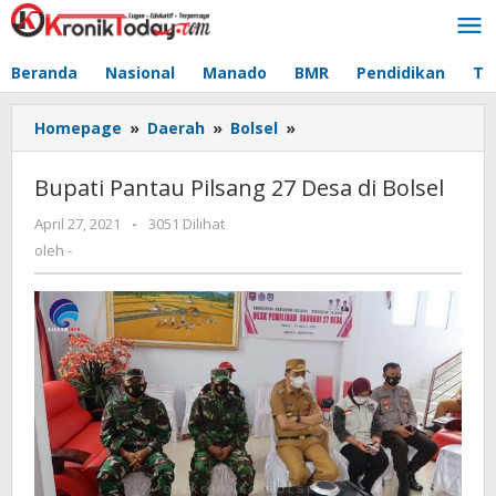
Lewati
ke
konten
Beranda
Nasional
Manado
BMR
Pendidikan
Te
Homepage
»
Daerah
»
Bolsel
»
Bupati
Pantau
Pilsang
Bupati Pantau Pilsang 27 Desa di Bolsel
27
Desa
April 27, 2021
oleh
-
3051 Dilihat
di
-
oleh
-
Bolsel