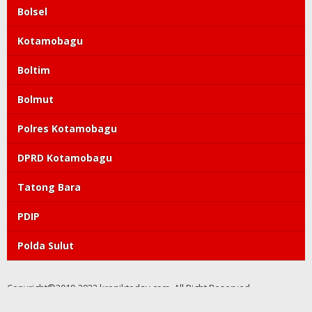
Bolsel
Kotamobagu
Boltim
Bolmut
Polres Kotamobagu
DPRD Kotamobagu
Tatong Bara
PDIP
Polda Sulut
Copyright©2019-2022 kroniktoday.com. All Right Reserved
Redaksi
Pedoman Media Siber
Kode Etik
Tentang Kami