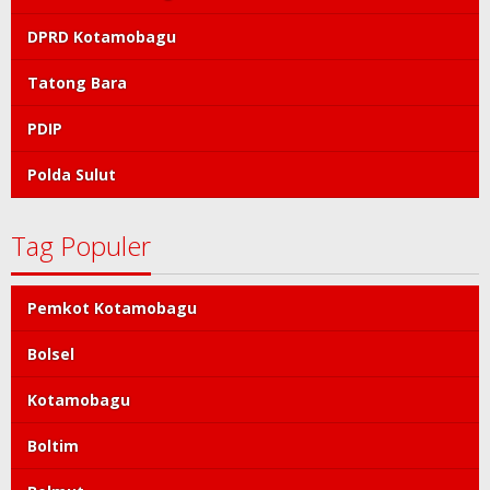
DPRD Kotamobagu
Tatong Bara
PDIP
Polda Sulut
Tag Populer
Pemkot Kotamobagu
Bolsel
Kotamobagu
Boltim