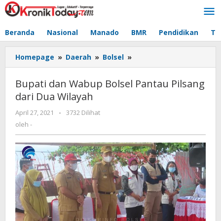
Lewati
ke
konten
Beranda
Nasional
Manado
BMR
Pendidikan
Te
Homepage
»
Daerah
»
Bolsel
»
Bupati
dan
Wabup
Bupati dan Wabup Bolsel Pantau Pilsang
Bolsel
dari Dua Wilayah
Pantau
Pilsang
April 27, 2021
oleh
-
3732 Dilihat
dari
-
oleh
-
Dua
Wilayah