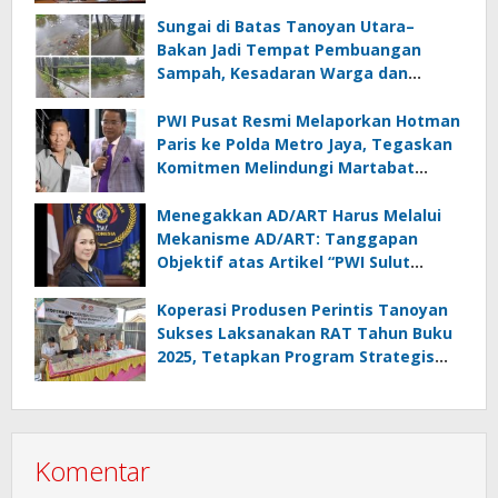
Lampung
Sungai di Batas Tanoyan Utara–
Bakan Jadi Tempat Pembuangan
Sampah, Kesadaran Warga dan
Kontrol Pemerintah Dipertanyakan
PWI Pusat Resmi Melaporkan Hotman
Paris ke Polda Metro Jaya, Tegaskan
Komitmen Melindungi Martabat
Wartawan
Menegakkan AD/ART Harus Melalui
Mekanisme AD/ART: Tanggapan
Objektif atas Artikel “PWI Sulut
Retak, Pro AD/ART vs Konspirasi
Melanggar Aturan”
Koperasi Produsen Perintis Tanoyan
Sukses Laksanakan RAT Tahun Buku
2025, Tetapkan Program Strategis
2026 Hasil Keputusan Anggota
Komentar