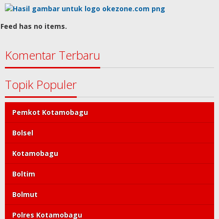
Feed has no items.
Komentar Terbaru
Topik Populer
Pemkot Kotamobagu
Bolsel
Kotamobagu
Boltim
Bolmut
Polres Kotamobagu