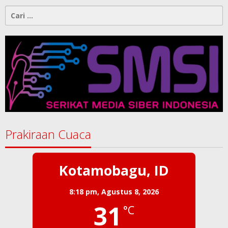
Cari
untuk:
Prakiraan Cuaca
Kotamobagu, ID
8:18 pm,
Agustus 8, 2026
31
°C