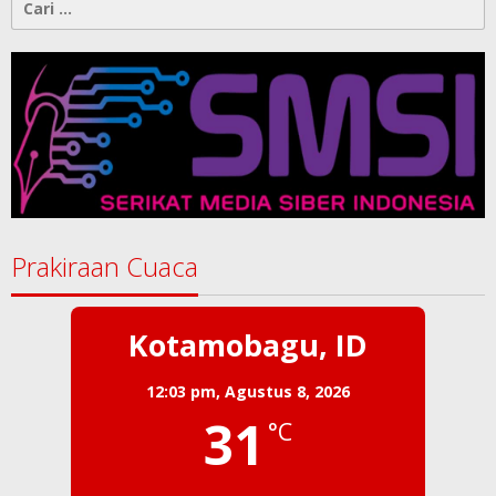
untuk:
Prakiraan Cuaca
Kotamobagu, ID
12:03 pm,
Agustus 8, 2026
31
°C