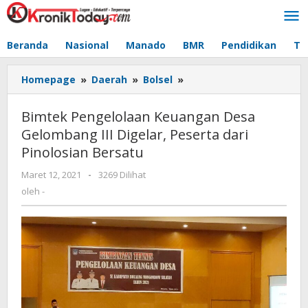
Lewati
ke
konten
Beranda
Nasional
Manado
BMR
Pendidikan
Te
Homepage
»
Daerah
»
Bolsel
»
Bimtek
Pengelolaan
Keuangan
Bimtek Pengelolaan Keuangan Desa
Desa
Gelombang III Digelar, Peserta dari
Gelombang
Pinolosian Bersatu
III
Digelar,
Maret 12, 2021
oleh
-
3269 Dilihat
Peserta
-
oleh
-
dari
Pinolosian
Bersatu