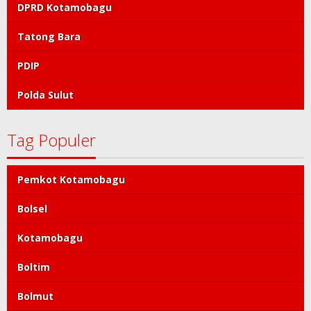
DPRD Kotamobagu
Tatong Bara
PDIP
Polda Sulut
Tag Populer
Pemkot Kotamobagu
Bolsel
Kotamobagu
Boltim
Bolmut