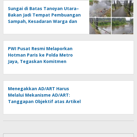
Sungai di Batas Tanoyan Utara–
Bakan Jadi Tempat Pembuangan
Sampah, Kesadaran Warga dan
Kontrol Pemerintah
Dipertanyakan
PWI Pusat Resmi Melaporkan
Hotman Paris ke Polda Metro
Jaya, Tegaskan Komitmen
Melindungi Martabat Wartawan
Menegakkan AD/ART Harus
Melalui Mekanisme AD/ART:
Tanggapan Objektif atas Artikel
“PWI Sulut Retak, Pro AD/ART vs
Konspirasi Melanggar Aturan”
Cari