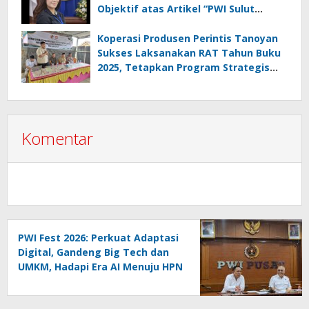
Objektif atas Artikel “PWI Sulut
Retak, Pro AD/ART vs Konspirasi
Melanggar Aturan”
Koperasi Produsen Perintis Tanoyan
Sukses Laksanakan RAT Tahun Buku
2025, Tetapkan Program Strategis
2026 Hasil Keputusan Anggota
Komentar
PWI Fest 2026: Perkuat Adaptasi
Digital, Gandeng Big Tech dan
UMKM, Hadapi Era AI Menuju HPN
2027 Lampung