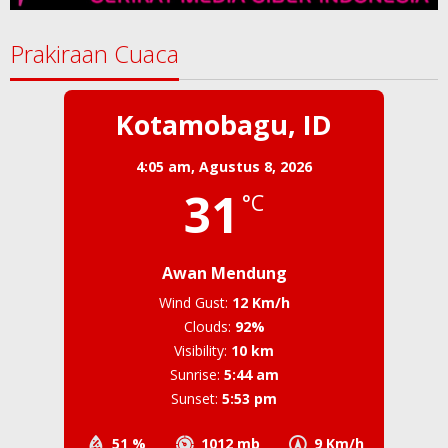
Prakiraan Cuaca
Kotamobagu, ID
4:05 am,
Agustus 8, 2026
31
°C
Awan Mendung
Wind Gust:
12 Km/h
Clouds:
92%
Visibility:
10 km
Sunrise:
5:44 am
Sunset:
5:53 pm
51 %
1012 mb
9 Km/h