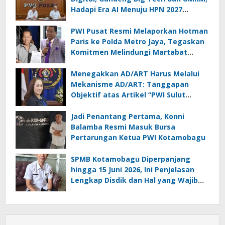
Hadapi Era AI Menuju HPN 2027
Lampung
PWI Pusat Resmi Melaporkan Hotman
Paris ke Polda Metro Jaya, Tegaskan
Komitmen Melindungi Martabat
Wartawan
Menegakkan AD/ART Harus Melalui
Mekanisme AD/ART: Tanggapan
Objektif atas Artikel “PWI Sulut
Retak, Pro AD/ART vs Konspirasi
Melanggar Aturan”
Jadi Penantang Pertama, Konni
Balamba Resmi Masuk Bursa
Pertarungan Ketua PWI Kotamobagu
SPMB Kotamobagu Diperpanjang
hingga 15 Juni 2026, Ini Penjelasan
Lengkap Disdik dan Hal yang Wajib
Diketahui Orang Tua