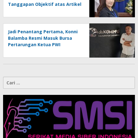
Tanggapan Objektif atas Artikel
“PWI Sulut Retak, Pro AD/ART vs
Konspirasi Melanggar Aturan”
Jadi Penantang Pertama, Konni
Balamba Resmi Masuk Bursa
Pertarungan Ketua PWI
Kotamobagu
Cari
untuk: