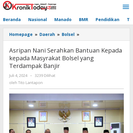
Lewati
ke
konten
Beranda
Nasional
Manado
BMR
Pendidikan
Te
Homepage
»
Daerah
»
Bolsel
»
Asripan
Nani
Serahkan
Asripan Nani Serahkan Bantuan Kepada
Bantuan
kepada Masyrakat Bolsel yang
Kepada
Terdampak Banjir
kepada
Masyrakat
Juli 4, 2024
oleh
-
3239 Dilihat
Bolsel
Tito
oleh
Tito Lantapon
yang
Lantapon
Terdampak
Banjir