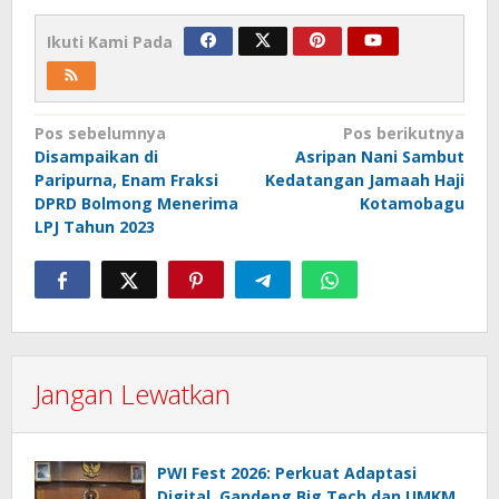
Ikuti Kami Pada
Navigasi
Pos sebelumnya
Pos berikutnya
Disampaikan di
Asripan Nani Sambut
pos
Paripurna, Enam Fraksi
Kedatangan Jamaah Haji
DPRD Bolmong Menerima
Kotamobagu
LPJ Tahun 2023
Jangan Lewatkan
PWI Fest 2026: Perkuat Adaptasi
Digital, Gandeng Big Tech dan UMKM,