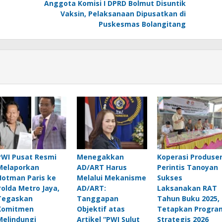
Anggota Komisi I DPRD Bolmut Disuntik
Vaksin, Pelaksanaan Dipusatkan di
Puskesmas Bolangitang
PWI Pusat Resmi
Menegakkan
Koperasi Produse
Melaporkan
AD/ART Harus
Perintis Tanoyan
Hotman Paris ke
Melalui Mekanisme
Sukses
Polda Metro Jaya,
AD/ART:
Laksanakan RAT
Tegaskan
Tanggapan
Tahun Buku 2025,
Komitmen
Objektif atas
Tetapkan Progra
Melindungi
Artikel “PWI Sulut
Strategis 2026