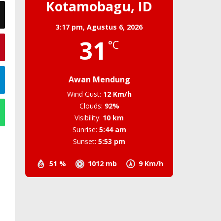
Kotamobagu, ID
3:17 pm,
Agustus 6, 2026
31
°C
Awan Mendung
Wind Gust:
12 Km/h
Clouds:
92%
Visibility:
10 km
Sunrise:
5:44 am
Sunset:
5:53 pm
51 %
1012 mb
9 Km/h