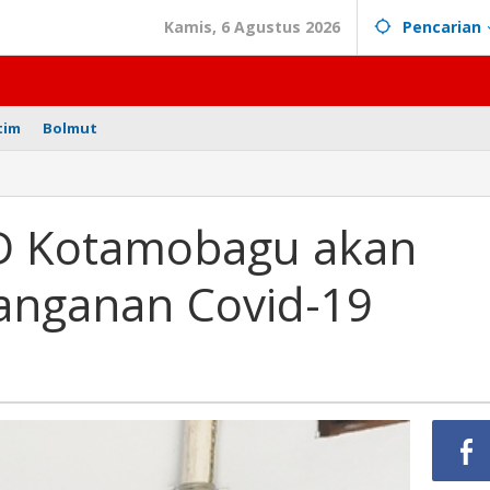
Kamis, 6 Agustus 2026
Pencarian
tim
Bolmut
ota
D Kotamobagu akan
mobagu
nanganan Covid-19
ek
nganan
-