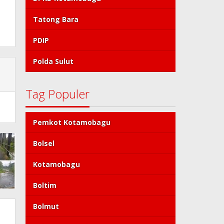
Tatong Bara
PDIP
Polda Sulut
Tag Populer
Pemkot Kotamobagu
Bolsel
Kotamobagu
Boltim
Bolmut