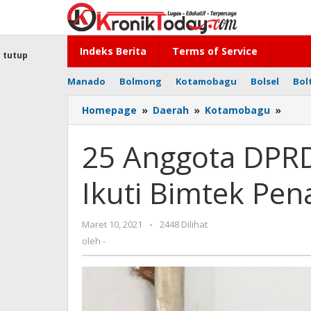
Lewati
ke
konten
Indeks Berita
Terms of Service
tutup
Manado
Bolmong
Kotamobagu
Bolsel
Bol
Homepage
»
Daerah
»
Kotamobagu
»
25
Angg
DPRD
25 Anggota DPR
Kota
akan
Ikuti Bimtek Pe
Ikuti
Bimt
Pena
Maret 10, 2021
oleh
-
2448 Dilihat
Covid
-
oleh
-
19