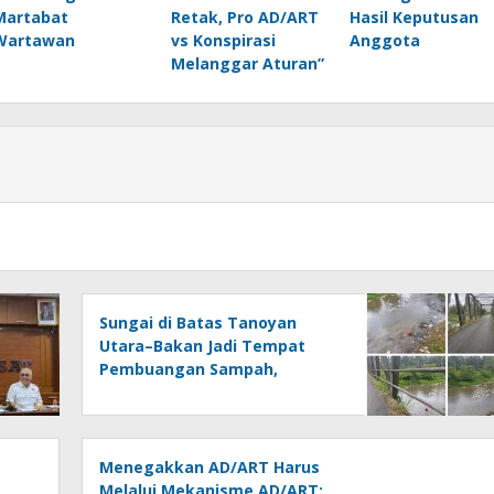
Martabat
Retak, Pro AD/ART
Hasil Keputusan
Wartawan
vs Konspirasi
Anggota
Melanggar Aturan”
Sungai di Batas Tanoyan
Utara–Bakan Jadi Tempat
Pembuangan Sampah,
Kesadaran Warga dan
Kontrol Pemerintah
Dipertanyakan
Menegakkan AD/ART Harus
Melalui Mekanisme AD/ART: