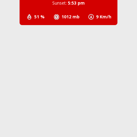
Sunset:
5:53 pm
51 %
1012 mb
9 Km/h