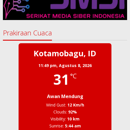
Prakiraan Cuaca
Kotamobagu, ID
11:49 pm,
Agustus 8, 2026
31
°C
Awan Mendung
Wind Gust:
12 Km/h
Clouds:
92%
Visibility:
10 km
Sunrise:
5:44 am