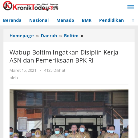
Lewati
ke
konten
Beranda
Nasional
Manado
BMR
Pendidikan
Te
Homepage
»
Daerah
»
Boltim
»
Wabup
Boltim
Ingatkan
Wabup Boltim Ingatkan Disiplin Kerja
Disiplin
ASN dan Pemeriksaan BPK RI
Kerja
ASN
Maret 15, 2021
oleh
-
4135 Dilihat
dan
-
oleh
-
Pemeriksaan
BPK
RI