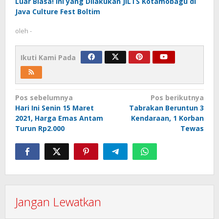
Luar Biasa! Ini yang Dilakukan JiLTS Kotamobagu di
Java Culture Fest Boltim
oleh
-
Ikuti Kami Pada
Navigasi
Pos sebelumnya
Pos berikutnya
Hari Ini Senin 15 Maret
Tabrakan Beruntun 3
pos
2021, Harga Emas Antam
Kendaraan, 1 Korban
Turun Rp2.000
Tewas
Jangan Lewatkan