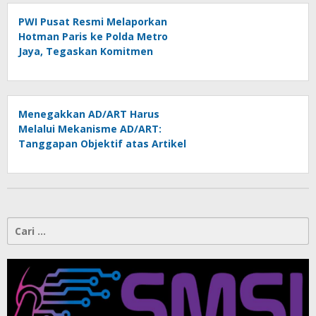
PWI Pusat Resmi Melaporkan
Hotman Paris ke Polda Metro
Jaya, Tegaskan Komitmen
Melindungi Martabat Wartawan
Menegakkan AD/ART Harus
Melalui Mekanisme AD/ART:
Tanggapan Objektif atas Artikel
“PWI Sulut Retak, Pro AD/ART vs
Konspirasi Melanggar Aturan”
Cari
untuk: