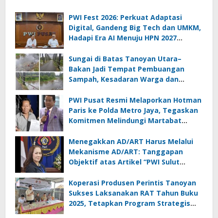
PWI Fest 2026: Perkuat Adaptasi
Digital, Gandeng Big Tech dan UMKM,
Hadapi Era AI Menuju HPN 2027
Lampung
Sungai di Batas Tanoyan Utara–
Bakan Jadi Tempat Pembuangan
Sampah, Kesadaran Warga dan
Kontrol Pemerintah Dipertanyakan
PWI Pusat Resmi Melaporkan Hotman
Paris ke Polda Metro Jaya, Tegaskan
Komitmen Melindungi Martabat
Wartawan
Menegakkan AD/ART Harus Melalui
Mekanisme AD/ART: Tanggapan
Objektif atas Artikel “PWI Sulut
Retak, Pro AD/ART vs Konspirasi
Melanggar Aturan”
Koperasi Produsen Perintis Tanoyan
Sukses Laksanakan RAT Tahun Buku
2025, Tetapkan Program Strategis
2026 Hasil Keputusan Anggota