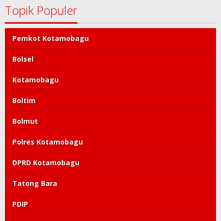
Topik Populer
Pemkot Kotamobagu
Bolsel
Kotamobagu
Boltim
Bolmut
Polres Kotamobagu
DPRD Kotamobagu
Tatong Bara
PDIP