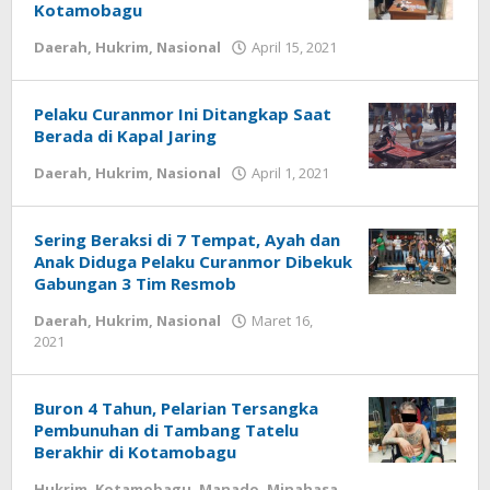
Kotamobagu
Daerah
,
Hukrim
,
Nasional
April 15, 2021
oleh
-
Pelaku Curanmor Ini Ditangkap Saat
Berada di Kapal Jaring
Daerah
,
Hukrim
,
Nasional
April 1, 2021
oleh
-
Sering Beraksi di 7 Tempat, Ayah dan
Anak Diduga Pelaku Curanmor Dibekuk
Gabungan 3 Tim Resmob
Daerah
,
Hukrim
,
Nasional
Maret 16,
2021
oleh
-
Buron 4 Tahun, Pelarian Tersangka
Pembunuhan di Tambang Tatelu
Berakhir di Kotamobagu
Hukrim
,
Kotamobagu
,
Manado
,
Minahasa
,