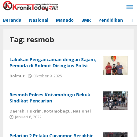
Lewati
ke
konten
Beranda
Nasional
Manado
BMR
Pendidikan
Te
Tag:
resmob
Lakukan Pengancaman dengan Sajam,
Pemuda di Bolmut Diringkus Polisi
Bolmut
Oktober 9, 2025
oleh
Alpri
Agogoh
Resmob Polres Kotamobagu Bekuk
Sindikat Pencurian
Daerah
,
Hukrim
,
Kotamobagu
,
Nasional
Januari 6, 2022
oleh
-
Pelarian 2 Pelaku Curanmor Berakhir