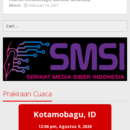
Minut
Februari 14, 2021
oleh
-
Cari
untuk:
Prakiraan Cuaca
Kotamobagu, ID
12:06 pm,
Agustus 9, 2026