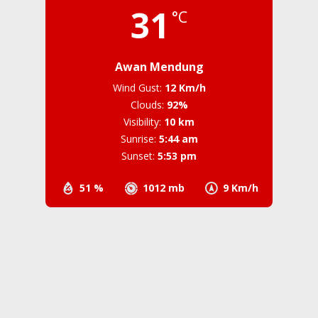
31
°C
Awan Mendung
Wind Gust:
12 Km/h
Clouds:
92%
Visibility:
10 km
Sunrise:
5:44 am
Sunset:
5:53 pm
51 %
1012 mb
9 Km/h