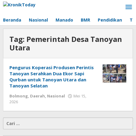
Lewati
ke
konten
Beranda
Nasional
Manado
BMR
Pendidikan
Te
Tag:
Pemerintah Desa Tanoyan
Utara
Pengurus Koperasi Produsen Perintis
Tanoyan Serahkan Dua Ekor Sapi
Qurban untuk Tanoyan Utara dan
Tanoyan Selatan
Bolmong
,
Daerah
,
Nasional
Mei 15,
2026
oleh
-
Cari
untuk: