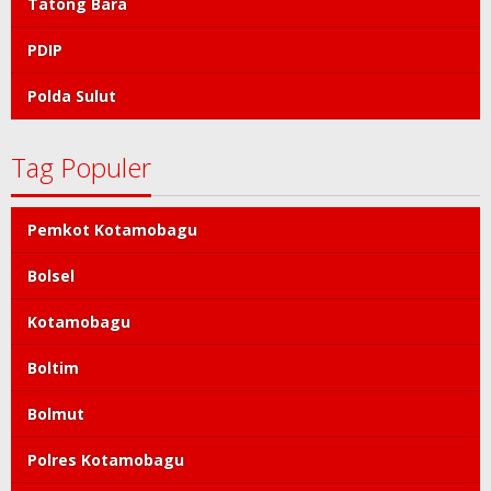
Tatong Bara
PDIP
Polda Sulut
Tag Populer
Pemkot Kotamobagu
Bolsel
Kotamobagu
Boltim
Bolmut
Polres Kotamobagu