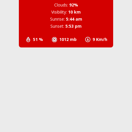
Clouds:
92%
Visibility:
10 km
Sunrise:
5:44 am
Sunset:
5:53 pm
51 %
1012 mb
9 Km/h