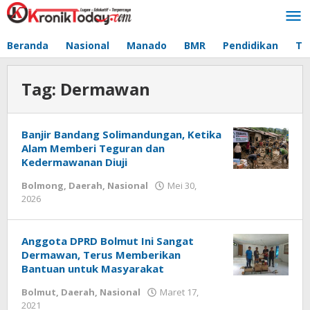
Lewati
ke
konten
Beranda
Nasional
Manado
BMR
Pendidikan
Te
Tag:
Dermawan
Banjir Bandang Solimandungan, Ketika
Alam Memberi Teguran dan
Kedermawanan Diuji
Bolmong
,
Daerah
,
Nasional
Mei 30,
2026
oleh
-
Anggota DPRD Bolmut Ini Sangat
Dermawan, Terus Memberikan
Bantuan untuk Masyarakat
Bolmut
,
Daerah
,
Nasional
Maret 17,
2021
oleh