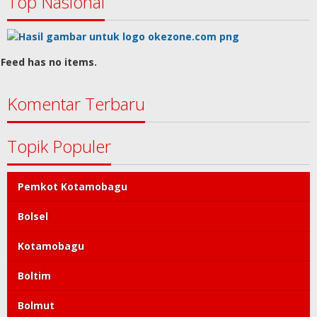
Top Nasional
Feed has no items.
Komentar Terbaru
Topik Populer
Pemkot Kotamobagu
Bolsel
Kotamobagu
Boltim
Bolmut