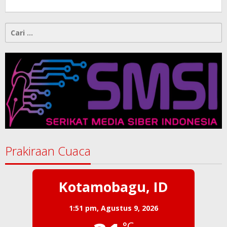
-
Cari
untuk:
Prakiraan Cuaca
Kotamobagu, ID
1:51 pm,
Agustus 9, 2026
°C