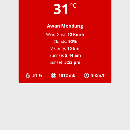
31
°C
Awan Mendung
Wind Gust:
12 Km/h
Clouds:
92%
Visibility:
10 km
Sunrise:
5:44 am
Sunset:
5:53 pm
51 %
1012 mb
9 Km/h