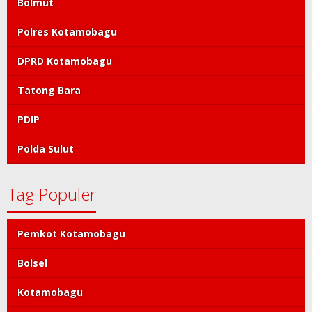
Bolmut
Polres Kotamobagu
DPRD Kotamobagu
Tatong Bara
PDIP
Polda Sulut
Tag Populer
Pemkot Kotamobagu
Bolsel
Kotamobagu