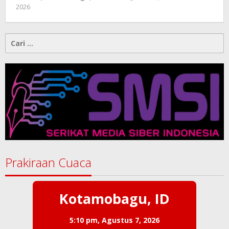
2026
oleh
-
Cari
untuk:
Prakiraan Cuaca
Kotamobagu, ID
5:10 pm,
Agustus 7, 2026