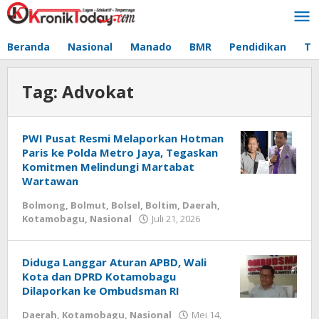
Lewati
ke
konten
Beranda
Nasional
Manado
BMR
Pendidikan
Te
Tag:
Advokat
PWI Pusat Resmi Melaporkan Hotman
Paris ke Polda Metro Jaya, Tegaskan
Komitmen Melindungi Martabat
Wartawan
Bolmong
,
Bolmut
,
Bolsel
,
Boltim
,
Daerah
,
Kotamobagu
,
Nasional
Juli 21, 2026
oleh
-
Diduga Langgar Aturan APBD, Wali
Kota dan DPRD Kotamobagu
Dilaporkan ke Ombudsman RI
Daerah
,
Kotamobagu
,
Nasional
Mei 14,