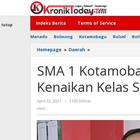
Lewati
ke
konten
Indeks Berita
Terms of Service
tutup
Manado
Bolmong
Kotamobagu
Bolsel
Bol
Homepage
»
Daerah
»
SMA
1
Kotamobagu
SMA 1 Kotamoba
Gelar
SKBM
Kenaikan Kelas 
Kenaikan
Kelas
Siswa
April 22, 2021
oleh
-
3100 Dilihat
-
oleh
-