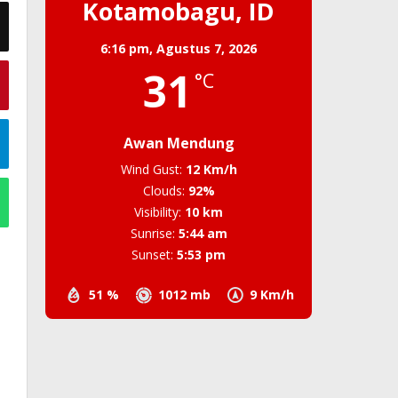
Kotamobagu, ID
6:16 pm,
Agustus 7, 2026
31
°C
Awan Mendung
Wind Gust:
12 Km/h
Clouds:
92%
Visibility:
10 km
Sunrise:
5:44 am
Sunset:
5:53 pm
51 %
1012 mb
9 Km/h