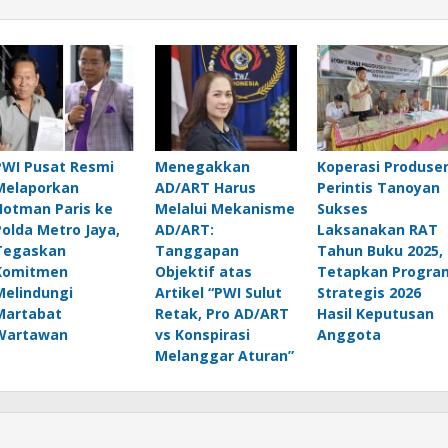
PWI Pusat Resmi
Menegakkan
Koperasi Produse
Melaporkan
AD/ART Harus
Perintis Tanoyan
Hotman Paris ke
Melalui Mekanisme
Sukses
Polda Metro Jaya,
AD/ART:
Laksanakan RAT
Tegaskan
Tanggapan
Tahun Buku 2025,
Komitmen
Objektif atas
Tetapkan Progra
Melindungi
Artikel “PWI Sulut
Strategis 2026
Martabat
Retak, Pro AD/ART
Hasil Keputusan
Wartawan
vs Konspirasi
Anggota
Melanggar Aturan”