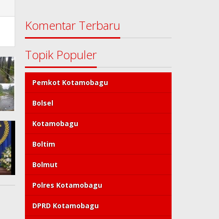
Komentar Terbaru
Topik Populer
Pemkot Kotamobagu
Bolsel
Kotamobagu
Boltim
Bolmut
Polres Kotamobagu
DPRD Kotamobagu