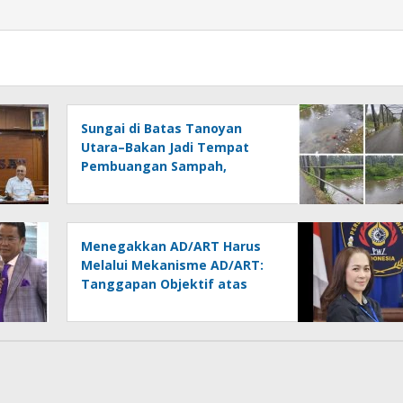
Sungai di Batas Tanoyan
Utara–Bakan Jadi Tempat
Pembuangan Sampah,
Kesadaran Warga dan
Kontrol Pemerintah
Dipertanyakan
Menegakkan AD/ART Harus
Melalui Mekanisme AD/ART:
Tanggapan Objektif atas
Artikel “PWI Sulut Retak, Pro
AD/ART vs Konspirasi
Melanggar Aturan”