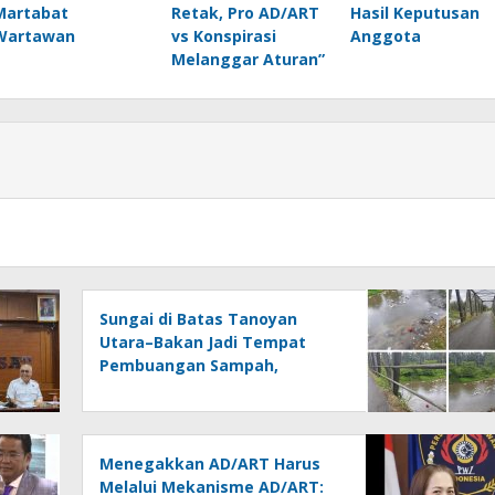
Martabat
Retak, Pro AD/ART
Hasil Keputusan
Wartawan
vs Konspirasi
Anggota
Melanggar Aturan”
Sungai di Batas Tanoyan
Utara–Bakan Jadi Tempat
Pembuangan Sampah,
Kesadaran Warga dan
Kontrol Pemerintah
Dipertanyakan
Menegakkan AD/ART Harus
Melalui Mekanisme AD/ART: