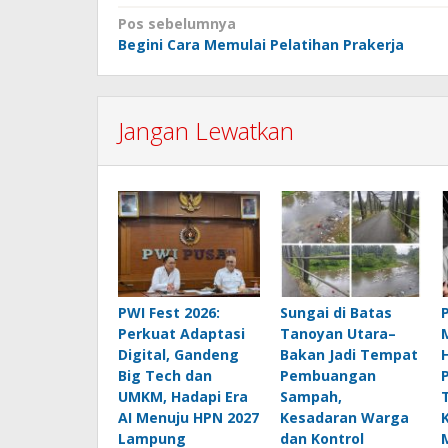
Navigasi
Pos sebelumnya
Begini Cara Memulai Pelatihan Prakerja
pos
Jangan Lewatkan
PWI Fest 2026:
Sungai di Batas
Perkuat Adaptasi
Tanoyan Utara–
Digital, Gandeng
Bakan Jadi Tempat
Big Tech dan
Pembuangan
UMKM, Hadapi Era
Sampah,
AI Menuju HPN 2027
Kesadaran Warga
Lampung
dan Kontrol