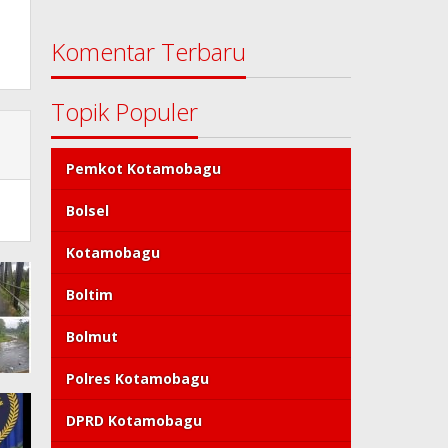
Komentar Terbaru
Topik Populer
Pemkot Kotamobagu
Bolsel
Kotamobagu
Boltim
Bolmut
Polres Kotamobagu
DPRD Kotamobagu