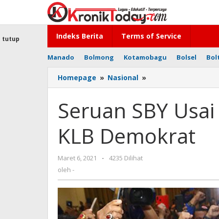
Lewati
ke
konten
Indeks Berita
Terms of Service
tutup
Manado
Bolmong
Kotamobagu
Bolsel
Bol
Homepage
»
Nasional
»
Seruan
SBY
Usai
Seruan SBY Usai
Moeldoko
Jadi
KLB Demokrat
Ketum
KLB
Demokrat
Maret 6, 2021
oleh
-
4235 Dilihat
-
oleh
-