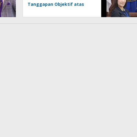
Tanggapan Objektif atas
Artikel “PWI Sulut Retak, Pro
AD/ART vs Konspirasi
Melanggar Aturan”