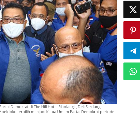
artai Demokrat di The Hill Hotel Sibolangit, Deli Serdang,
, Moeldoko terpilih menjadi Ketua Umum Partai Demokrat periode