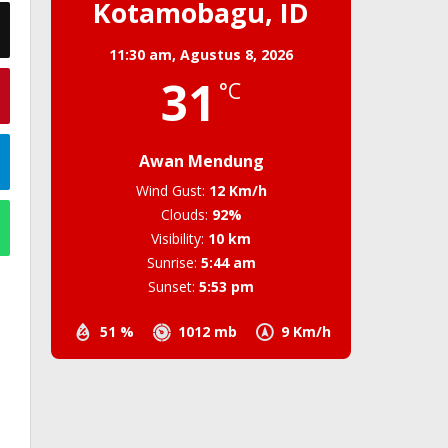
Kotamobagu, ID
11:30 am,
Agustus 8, 2026
31
°C
Awan Mendung
Wind Gust:
12 Km/h
Clouds:
92%
Visibility:
10 km
Sunrise:
5:44 am
Sunset:
5:53 pm
51 %
1012 mb
9 Km/h