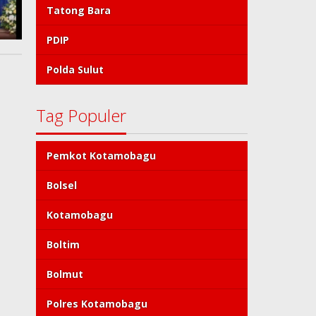
Tatong Bara
PDIP
Polda Sulut
Tag Populer
Pemkot Kotamobagu
Bolsel
Kotamobagu
Boltim
Bolmut
Polres Kotamobagu