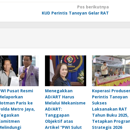
Pos berikutnya
KUD Perintis Tanoyan Gelar RAT
PWI Pusat Resmi
Menegakkan
Koperasi Produse
Melaporkan
AD/ART Harus
Perintis Tanoyan
Hotman Paris ke
Melalui Mekanisme
Sukses
Polda Metro Jaya,
AD/ART:
Laksanakan RAT
Tegaskan
Tanggapan
Tahun Buku 2025,
Komitmen
Objektif atas
Tetapkan Progra
Melindungi
Artikel “PWI Sulut
Strategis 2026