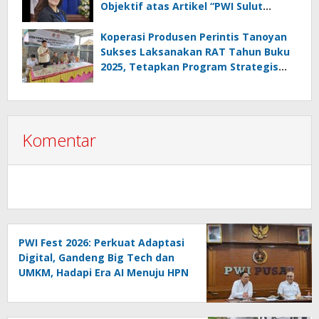
Objektif atas Artikel “PWI Sulut
Retak, Pro AD/ART vs Konspirasi
Melanggar Aturan”
Koperasi Produsen Perintis Tanoyan
Sukses Laksanakan RAT Tahun Buku
2025, Tetapkan Program Strategis
2026 Hasil Keputusan Anggota
Komentar
PWI Fest 2026: Perkuat Adaptasi
Digital, Gandeng Big Tech dan
UMKM, Hadapi Era AI Menuju HPN
2027 Lampung