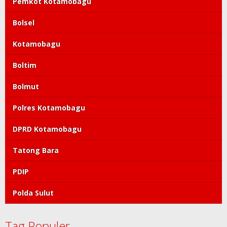
Feed has no items.
Komentar Terbaru
Topik Populer
Pemkot Kotamobagu
Bolsel
Kotamobagu
Boltim
Bolmut
Polres Kotamobagu