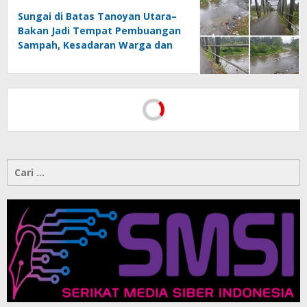
Sungai di Batas Tanoyan Utara–
Bakan Jadi Tempat Pembuangan
Sampah, Kesadaran Warga dan
Kontrol Pemerintah
Dipertanyakan
PWI Pusat Resmi Melaporkan
Hotman Paris ke Polda Metro
Jaya, Tegaskan Komitmen
Melindungi Martabat Wartawan
Menegakkan AD/ART Harus
Melalui Mekanisme AD/ART:
Tanggapan Objektif atas Artikel
“PWI Sulut Retak, Pro AD/ART vs
Konspirasi Melanggar Aturan”
Cari