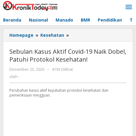
Lewati
ke
konten
Beranda
Nasional
Manado
BMR
Pendidikan
Te
Homepage
»
Kesehatan
»
Sebulan
Kasus
Aktif
Sebulan Kasus Aktif Covid-19 Naik Dobel,
Covid-
Patuhi Protokol Kesehatan!
19
Naik
Desember 25, 2020
oleh
-
4193 Dilihat
Dobel,
-
oleh
-
Patuhi
Protokol
Perubahan kasus aktif kepatuhan protokol kesehatan dan
Kesehatan!
pemeriksaan mingguan.