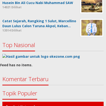
Proses Pemilihan Sangadi Mopusi dan
Perhi…
23256 Dilihat
Ini Pejabat Bolmong yang Dilantik Bupati
15609 Dilihat
Tragedi Karbala 10 Muharram, Kematian
Husein Bin Ali Cucu Nabi Muhammad SAW
14021 Dilihat
Catat Sejarah, Rangking 1 Sulut, Marcellino
Daun Lulus Calon Taruna Akpol, Keban…
13514 Dilihat
Top Nasional