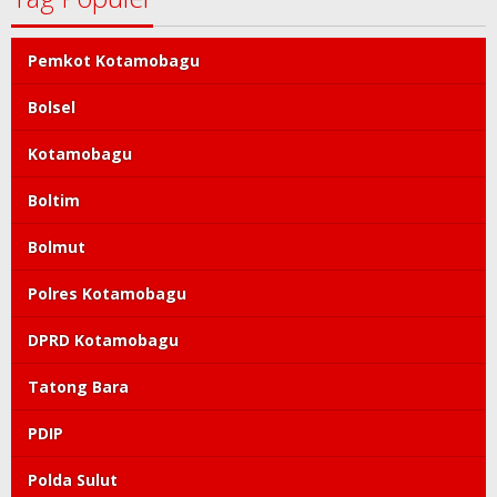
DPRD Kotamobagu
Tatong Bara
PDIP
Polda Sulut
Tag Populer
Pemkot Kotamobagu
Bolsel
Kotamobagu
Boltim
Bolmut