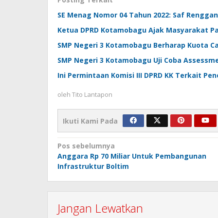
SE Menag Nomor 04 Tahun 2022: Saf Rengga
Ketua DPRD Kotamobagu Ajak Masyarakat Pa
SMP Negeri 3 Kotamobagu Berharap Kuota Ca
SMP Negeri 3 Kotamobagu Uji Coba Assessm
Ini Permintaan Komisi III DPRD KK Terkait P
oleh
Tito Lantapon
Ikuti Kami Pada
Navigasi
Pos sebelumnya
Anggara Rp 70 Miliar Untuk Pembangunan
pos
Infrastruktur Boltim
Jangan Lewatkan