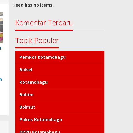
Feed has no items.
Komentar Terbaru
Topik Populer
n
Pemkot Kotamobagu
Bolsel
m
Kotamobagu
Boltim
Bolmut
Polres Kotamobagu
DPRD Kotamobagu