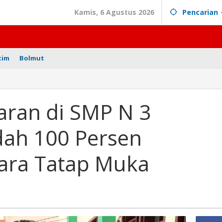
Kamis, 6 Agustus 2026
Pencarian
tim
Bolmut
es
elajaran
aran di SMP N 3
ah 100 Persen
mobagu
h
ara Tatap Muka
en
angsung
ra
p