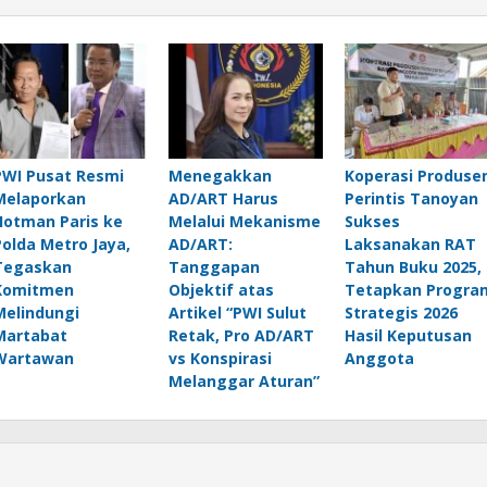
PWI Pusat Resmi
Menegakkan
Koperasi Produse
Melaporkan
AD/ART Harus
Perintis Tanoyan
Hotman Paris ke
Melalui Mekanisme
Sukses
Polda Metro Jaya,
AD/ART:
Laksanakan RAT
Tegaskan
Tanggapan
Tahun Buku 2025,
Komitmen
Objektif atas
Tetapkan Progra
Melindungi
Artikel “PWI Sulut
Strategis 2026
Martabat
Retak, Pro AD/ART
Hasil Keputusan
Wartawan
vs Konspirasi
Anggota
Melanggar Aturan”