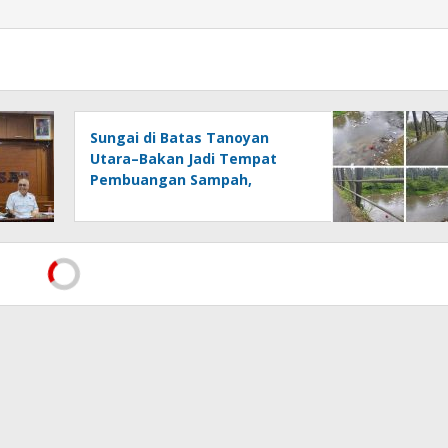
Sungai di Batas Tanoyan
Utara–Bakan Jadi Tempat
Pembuangan Sampah,
Kesadaran Warga dan
Kontrol Pemerintah
Dipertanyakan
Menegakkan AD/ART Harus
Melalui Mekanisme AD/ART:
Tanggapan Objektif atas
Artikel “PWI Sulut Retak, Pro
AD/ART vs Konspirasi
Melanggar Aturan”