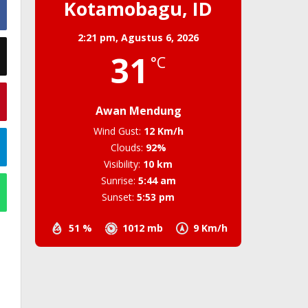
Kotamobagu, ID
2:21 pm,
Agustus 6, 2026
31
°C
Awan Mendung
Wind Gust:
12 Km/h
Clouds:
92%
Visibility:
10 km
Sunrise:
5:44 am
Sunset:
5:53 pm
51 %
1012 mb
9 Km/h