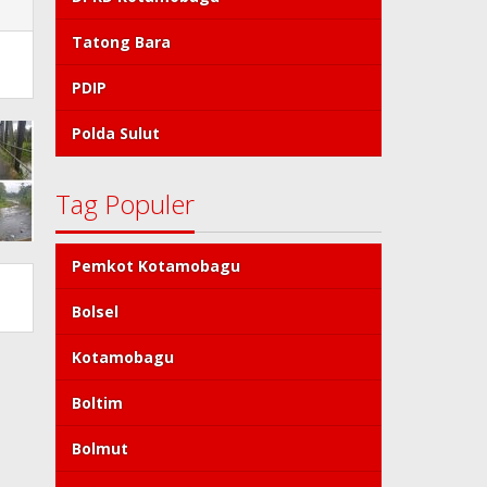
Tatong Bara
PDIP
Polda Sulut
Tag Populer
Pemkot Kotamobagu
Bolsel
Kotamobagu
Boltim
Bolmut