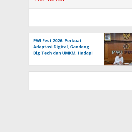
PWI Fest 2026: Perkuat
Adaptasi Digital, Gandeng
Big Tech dan UMKM, Hadapi
Era AI Menuju HPN 2027
Lampung
PWI Pusat Resmi Melaporkan
Hotman Paris ke Polda Metro
Jaya, Tegaskan Komitmen
Melindungi Martabat
Wartawan