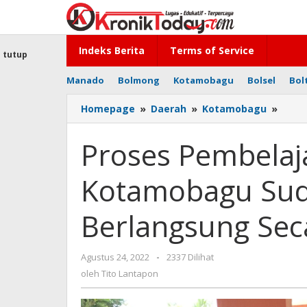
Lewati
ke
konten
Indeks Berita
Terms of Service
tutup
Manado
Bolmong
Kotamobagu
Bolsel
Bol
Homepage
»
Daerah
»
Kotamobagu
»
Pros
Pemb
di
Proses Pembelaj
SMP
N
Kotamobagu Sud
3
Kota
Suda
Berlangsung Sec
100
Pers
Berl
Agustus 24, 2022
oleh
-
2337 Dilihat
Seca
Tito
oleh
Tito Lantapon
Tata
Lantapon
Muka