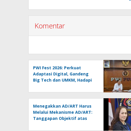
Komentar
PWI Fest 2026: Perkuat
Adaptasi Digital, Gandeng
Big Tech dan UMKM, Hadapi
Era AI Menuju HPN 2027
Lampung
Menegakkan AD/ART Harus
Melalui Mekanisme AD/ART:
Tanggapan Objektif atas
Artikel “PWI Sulut Retak, Pro
AD/ART vs Konspirasi