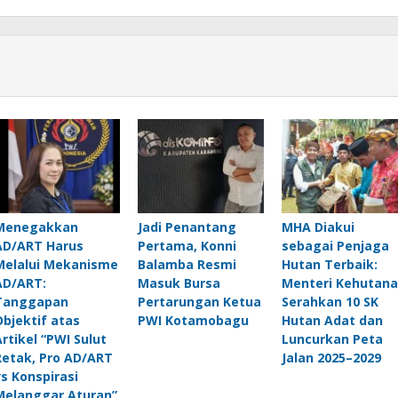
Menegakkan
Jadi Penantang
MHA Diakui
AD/ART Harus
Pertama, Konni
sebagai Penjaga
Melalui Mekanisme
Balamba Resmi
Hutan Terbaik:
AD/ART:
Masuk Bursa
Menteri Kehutan
Tanggapan
Pertarungan Ketua
Serahkan 10 SK
Objektif atas
PWI Kotamobagu
Hutan Adat dan
Artikel “PWI Sulut
Luncurkan Peta
Retak, Pro AD/ART
Jalan 2025–2029
vs Konspirasi
Melanggar Aturan”