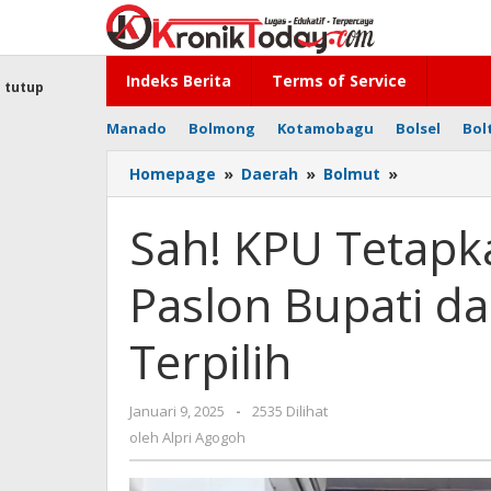
Lewati
ke
konten
Indeks Berita
Terms of Service
tutup
Manado
Bolmong
Kotamobagu
Bolsel
Bol
Homepage
»
Daerah
»
Bolmut
»
Sah!
KPU
Tetapkan
Sah! KPU Tetapk
SJL-
MAP
Paslon Bupati da
Sebagai
Paslon
Bupati
Terpilih
dan
Wakil
Bupati
Januari 9, 2025
oleh
-
2535 Dilihat
Bolmut
Alpri
oleh
Alpri Agogoh
Terpilih
Agogoh