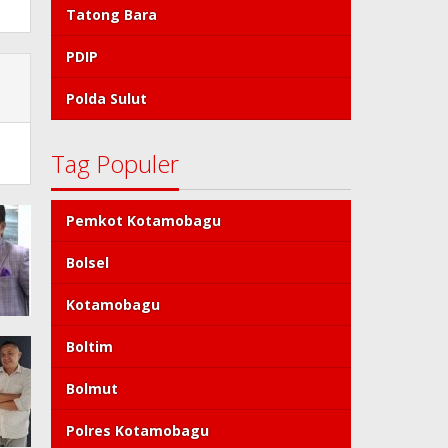
Tatong Bara
PDIP
Polda Sulut
Tag Populer
Pemkot Kotamobagu
Bolsel
Kotamobagu
Boltim
Bolmut
Polres Kotamobagu