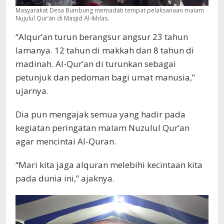
Masyarakat Desa Bumbung memadati tempat pelaksanaan malam
Nujulul Qur’an di Masjid Al-Ikhlas.
“Alqur’an turun berangsur angsur 23 tahun
lamanya. 12 tahun di makkah dan 8 tahun di
madinah. Al-Qur’an di turunkan sebagai
petunjuk dan pedoman bagi umat manusia,”
ujarnya.
Dia pun mengajak semua yang hadir pada
kegiatan peringatan malam Nuzulul Qur’an
agar mencintai Al-Quran.
“Mari kita jaga alquran melebihi kecintaan kita
pada dunia ini,” ajaknya.