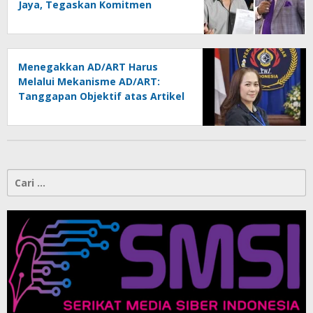
Jaya, Tegaskan Komitmen
Melindungi Martabat Wartawan
Menegakkan AD/ART Harus
Melalui Mekanisme AD/ART:
Tanggapan Objektif atas Artikel
“PWI Sulut Retak, Pro AD/ART vs
Konspirasi Melanggar Aturan”
Cari
untuk: