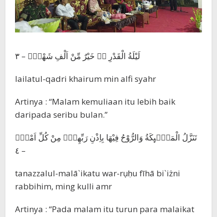
لَيْلَةُ الْقَدْرِ ەۙ خَيْرٌ مِّنْ اَلْفِ شَهْرٍۗ – ٣
lailatul-qadri khairum min alfi syahr
Artinya : “Malam kemuliaan itu lebih baik
daripada seribu bulan.”
تَنَزَّلُ الْمَلٰۤىِٕكَةُ وَالرُّوْحُ فِيْهَا بِاِذْنِ رَبِّهِمْۚ مِنْ كُلِّ اَمْرٍۛ
– ٤
tanazzalul-malā`ikatu war-rụḥu fīhā bi`iżni
rabbihim, ming kulli amr
Artinya : “Pada malam itu turun para malaikat