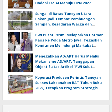
Hadapi Era AI Menuju HPN 2027
Lampung
Sungai di Batas Tanoyan Utara–
Bakan Jadi Tempat Pembuangan
Sampah, Kesadaran Warga dan
Kontrol Pemerintah Dipertanyakan
PWI Pusat Resmi Melaporkan Hotman
Paris ke Polda Metro Jaya, Tegaskan
Komitmen Melindungi Martabat
Wartawan
Menegakkan AD/ART Harus Melalui
Mekanisme AD/ART: Tanggapan
Objektif atas Artikel “PWI Sulut
Retak, Pro AD/ART vs Konspirasi
Melanggar Aturan”
Koperasi Produsen Perintis Tanoyan
Sukses Laksanakan RAT Tahun Buku
2025, Tetapkan Program Strategis
2026 Hasil Keputusan Anggota