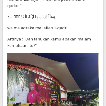
qadar.”
وَمَآ اَدْرٰىكَ مَا لَيْلَةُ الْقَدْرِۗ – ٢
wa mā adrāka mā lailatul-qadr
Artinya : “Dan tahukah kamu apakah malam
kemuliaan itu?”