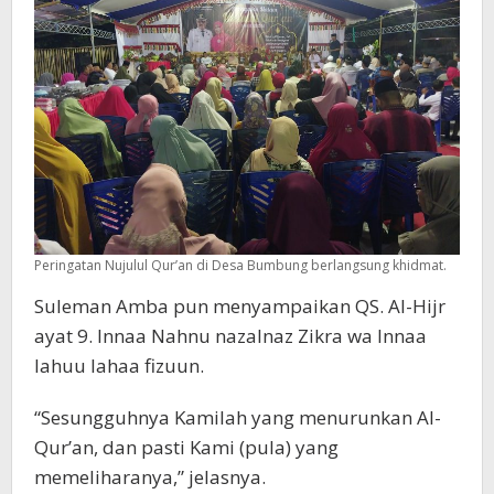
Peringatan Nujulul Qur’an di Desa Bumbung berlangsung khidmat.
Suleman Amba pun menyampaikan QS. Al-Hijr
ayat 9. Innaa Nahnu nazalnaz Zikra wa Innaa
lahuu lahaa fizuun.
“Sesungguhnya Kamilah yang menurunkan Al-
Qur’an, dan pasti Kami (pula) yang
memeliharanya,” jelasnya.