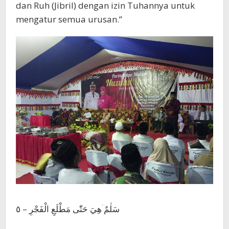
dan Ruh (Jibril) dengan izin Tuhannya untuk
mengatur semua urusan.”
سَلٰمٌ ۛهِيَ حَتّٰى مَطْلَعِ الْفَجْرِ – ٥