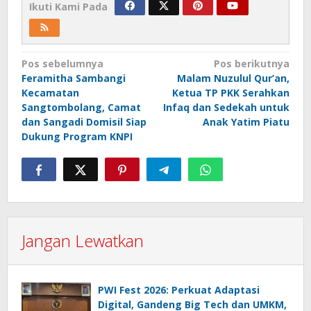
Ikuti Kami Pada
Navigasi
Pos sebelumnya
Pos berikutnya
Feramitha Sambangi
Malam Nuzulul Qur’an,
pos
Kecamatan
Ketua TP PKK Serahkan
Sangtombolang, Camat
Infaq dan Sedekah untuk
dan Sangadi Domisil Siap
Anak Yatim Piatu
Dukung Program KNPI
Jangan Lewatkan
PWI Fest 2026: Perkuat Adaptasi
Digital, Gandeng Big Tech dan UMKM,