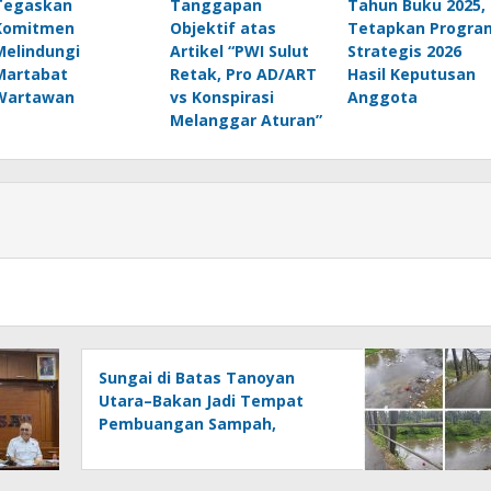
Tegaskan
Tanggapan
Tahun Buku 2025,
Komitmen
Objektif atas
Tetapkan Progra
Melindungi
Artikel “PWI Sulut
Strategis 2026
Martabat
Retak, Pro AD/ART
Hasil Keputusan
Wartawan
vs Konspirasi
Anggota
Melanggar Aturan”
Sungai di Batas Tanoyan
Utara–Bakan Jadi Tempat
Pembuangan Sampah,
Kesadaran Warga dan
Kontrol Pemerintah