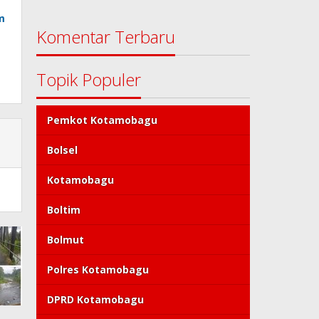
m
Komentar Terbaru
Topik Populer
Pemkot Kotamobagu
Bolsel
Kotamobagu
Boltim
Bolmut
Polres Kotamobagu
DPRD Kotamobagu