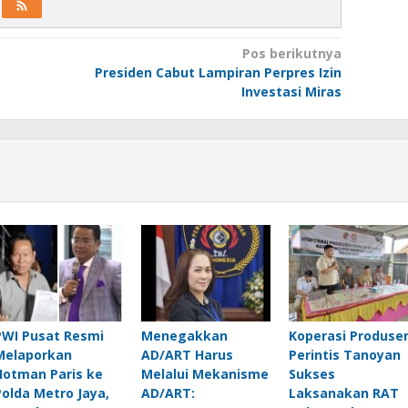
Pos berikutnya
Presiden Cabut Lampiran Perpres Izin
Investasi Miras
PWI Pusat Resmi
Menegakkan
Koperasi Produse
Melaporkan
AD/ART Harus
Perintis Tanoyan
Hotman Paris ke
Melalui Mekanisme
Sukses
Polda Metro Jaya,
AD/ART:
Laksanakan RAT