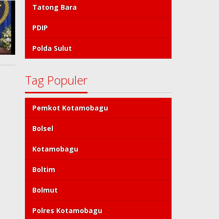
Tatong Bara
PDIP
Polda Sulut
Tag Populer
Pemkot Kotamobagu
Bolsel
Kotamobagu
Boltim
Bolmut
Polres Kotamobagu