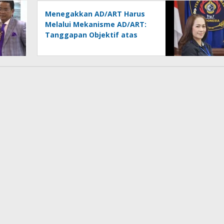
Dipertanyakan
Menegakkan AD/ART Harus
Melalui Mekanisme AD/ART:
Tanggapan Objektif atas
Artikel “PWI Sulut Retak, Pro
AD/ART vs Konspirasi
Melanggar Aturan”