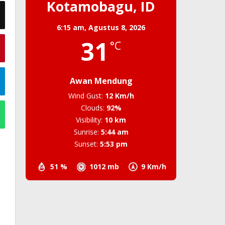
Kotamobagu, ID
6:15 am,
Agustus 8, 2026
31
°C
Awan Mendung
Wind Gust:
12 Km/h
Clouds:
92%
Visibility:
10 km
Sunrise:
5:44 am
Sunset:
5:53 pm
51 %
1012 mb
9 Km/h