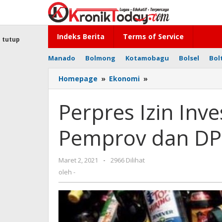
Lewati
ke
konten
Indeks Berita
Terms of Service
tutup
Manado
Bolmong
Kotamobagu
Bolsel
Bol
Homepage
»
Ekonomi
»
Perpres
Izin
Investasi
Perpres Izin Inve
Miras
Ditolak
Pemprov dan DP
Pemprov
dan
DPR
Maret 2, 2021
oleh
-
2966 Dilihat
Papua
-
oleh
-