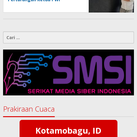
Kotamobagu
Cari
untuk:
Prakiraan Cuaca
Kotamobagu, ID