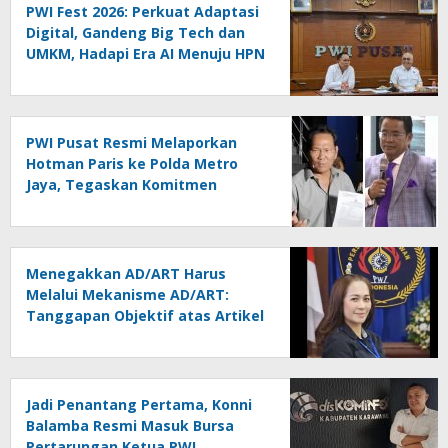
PWI Fest 2026: Perkuat Adaptasi
Digital, Gandeng Big Tech dan
UMKM, Hadapi Era AI Menuju HPN
2027 Lampung
PWI Pusat Resmi Melaporkan
Hotman Paris ke Polda Metro
Jaya, Tegaskan Komitmen
Melindungi Martabat Wartawan
Menegakkan AD/ART Harus
Melalui Mekanisme AD/ART:
Tanggapan Objektif atas Artikel
“PWI Sulut Retak, Pro AD/ART vs
Konspirasi Melanggar Aturan”
Jadi Penantang Pertama, Konni
Balamba Resmi Masuk Bursa
Pertarungan Ketua PWI