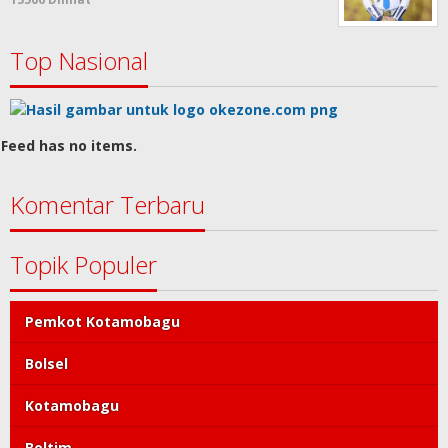
Top Nasional
Feed has no items.
Komentar Terbaru
Topik Populer
Pemkot Kotamobagu
Bolsel
Kotamobagu
Boltim