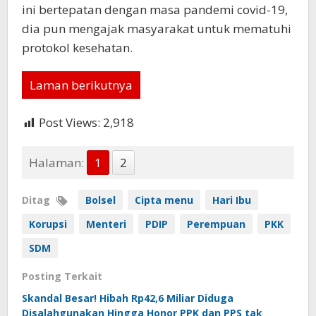
ini bertepatan dengan masa pandemi covid-19,
dia pun mengajak masyarakat untuk mematuhi
protokol kesehatan.
Laman berikutnya
Post Views:
2,918
Halaman:
1
2
Ditag
Bolsel
Cipta menu
Hari Ibu
Korupsi
Menteri
PDIP
Perempuan
PKK
SDM
Posting Terkait
Skandal Besar! Hibah Rp42,6 Miliar Diduga
Disalahgunakan Hingga Honor PPK dan PPS tak