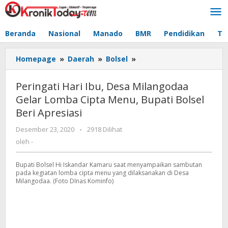
Lewati
ke
konten
Beranda
Nasional
Manado
BMR
Pendidikan
Te
Homepage
»
Daerah
»
Bolsel
»
Peringati
Hari
Ibu,
Peringati Hari Ibu, Desa Milangodaa
Desa
Gelar Lomba Cipta Menu, Bupati Bolsel
Milangodaa
Beri Apresiasi
Gelar
Lomba
Desember 23, 2020
oleh
-
2918 Dilihat
Cipta
-
oleh
-
Menu,
Bupati
Bupati Bolsel Hi Iskandar Kamaru saat menyampaikan sambutan
Bolsel
pada kegiatan lomba cipta menu yang dilaksanakan di Desa
Beri
Milangodaa. (Foto DInas Kominfo)
Apresiasi