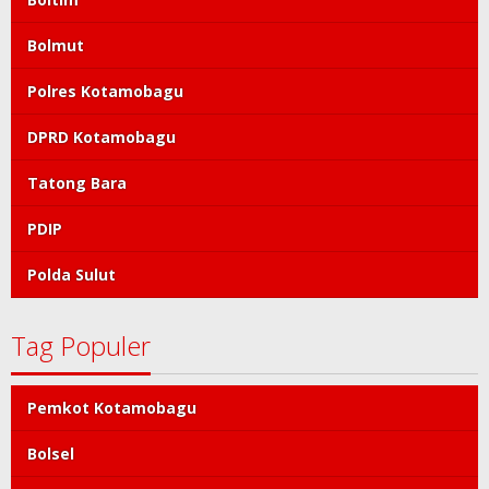
Bolmut
Polres Kotamobagu
DPRD Kotamobagu
Tatong Bara
PDIP
Polda Sulut
Tag Populer
Pemkot Kotamobagu
Bolsel