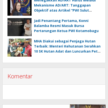
Menegakkan AD/ART Harus Melalui
Mekanisme AD/ART: Tanggapan
Objektif atas Artikel “PWI Sulut
Retak, Pro AD/ART vs Konspirasi
Melanggar Aturan”
Jadi Penantang Pertama, Konni
Balamba Resmi Masuk Bursa
Pertarungan Ketua PWI Kotamobagu
MHA Diakui sebagai Penjaga Hutan
Terbaik: Menteri Kehutanan Serahkan
10 SK Hutan Adat dan Luncurkan Peta
Jalan 2025–2029
Komentar