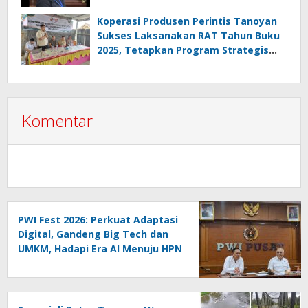
Retak, Pro AD/ART vs Konspirasi
Melanggar Aturan”
Koperasi Produsen Perintis Tanoyan
Sukses Laksanakan RAT Tahun Buku
2025, Tetapkan Program Strategis
2026 Hasil Keputusan Anggota
Komentar
PWI Fest 2026: Perkuat Adaptasi
Digital, Gandeng Big Tech dan
UMKM, Hadapi Era AI Menuju HPN
2027 Lampung