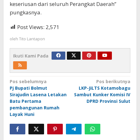
keseriusan dari seluruh Perangkat Daerah”
pungkasnya.
Post Views:
2,571
oleh
Tito Lantapon
Ikuti Kami Pada
Navigasi
Pos sebelumnya
Pos berikutnya
Pj Bupati Bolmut
LKP-JiLTS Kotamobagu
pos
Sirajudin Lasena Letakan
Sambut Kunker Komisi IV
Batu Pertama
DPRD Provinsi Sulut
pembangunan Rumah
Layak Huni