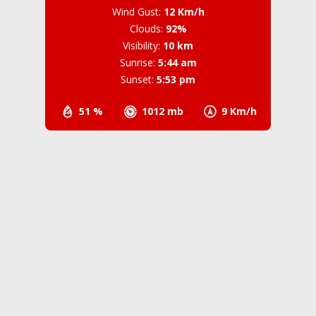
Wind Gust:
12 Km/h
Clouds:
92%
Visibility:
10 km
Sunrise:
5:44 am
Sunset:
5:53 pm
51 %
1012 mb
9 Km/h