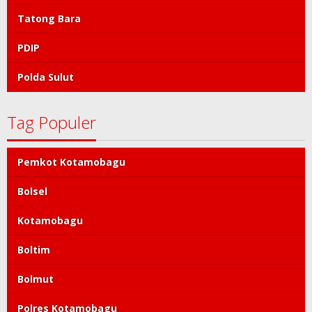
Tatong Bara
PDIP
Polda Sulut
Tag Populer
Pemkot Kotamobagu
Bolsel
Kotamobagu
Boltim
Bolmut
Polres Kotamobagu