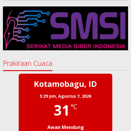
Prakiraan Cuaca
Kotamobagu, ID
5:29 pm,
Agustus 7, 2026
31
°C
Awan Mendung