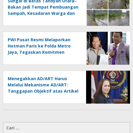
Sungai di Batas Tanoyan Utara–
Bakan Jadi Tempat Pembuangan
Sampah, Kesadaran Warga dan
Kontrol Pemerintah
Dipertanyakan
PWI Pusat Resmi Melaporkan
Hotman Paris ke Polda Metro
Jaya, Tegaskan Komitmen
Melindungi Martabat Wartawan
Menegakkan AD/ART Harus
Melalui Mekanisme AD/ART:
Tanggapan Objektif atas Artikel
“PWI Sulut Retak, Pro AD/ART vs
Konspirasi Melanggar Aturan”
Cari
untuk: