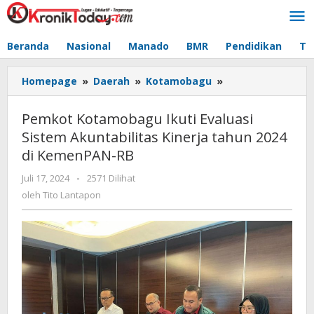
Lewati
ke
konten
Beranda
Nasional
Manado
BMR
Pendidikan
Te
Homepage
»
Daerah
»
Kotamobagu
»
Pemkot
Kotamobagu
Ikuti
Pemkot Kotamobagu Ikuti Evaluasi
Evaluasi
Sistem Akuntabilitas Kinerja tahun 2024
Sistem
di KemenPAN-RB
Akuntabilitas
Kinerja
Juli 17, 2024
oleh
-
2571 Dilihat
tahun
Tito
oleh
Tito Lantapon
2024
Lantapon
di
KemenPAN-
RB