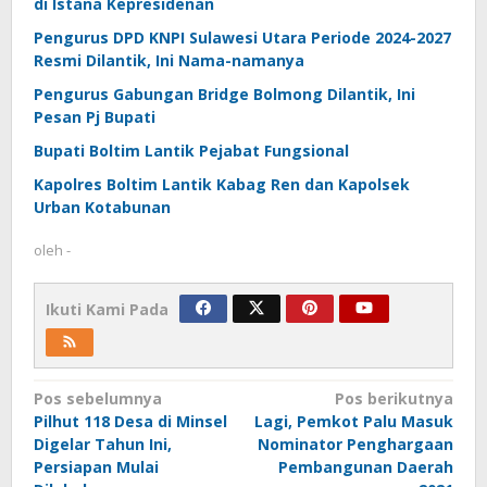
di Istana Kepresidenan
Pengurus DPD KNPI Sulawesi Utara Periode 2024-2027
Resmi Dilantik, Ini Nama-namanya
Pengurus Gabungan Bridge Bolmong Dilantik, Ini
Pesan Pj Bupati
Bupati Boltim Lantik Pejabat Fungsional
Kapolres Boltim Lantik Kabag Ren dan Kapolsek
Urban Kotabunan
oleh
-
Ikuti Kami Pada
Navigasi
Pos sebelumnya
Pos berikutnya
Pilhut 118 Desa di Minsel
Lagi, Pemkot Palu Masuk
pos
Digelar Tahun Ini,
Nominator Penghargaan
Persiapan Mulai
Pembangunan Daerah