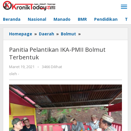
Lewati
ke
konten
Beranda
Nasional
Manado
BMR
Pendidikan
Te
Homepage
»
Daerah
»
Bolmut
»
Panitia
Pelantikan
IKA-
Panitia Pelantikan IKA-PMII Bolmut
PMII
Terbentuk
Bolmut
Terbentuk
Maret 19, 2021
oleh
-
3466 Dilihat
-
oleh
-