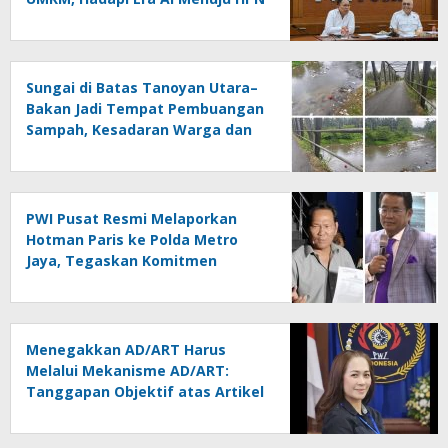
2027 Lampung
Sungai di Batas Tanoyan Utara–
Bakan Jadi Tempat Pembuangan
Sampah, Kesadaran Warga dan
Kontrol Pemerintah
Dipertanyakan
PWI Pusat Resmi Melaporkan
Hotman Paris ke Polda Metro
Jaya, Tegaskan Komitmen
Melindungi Martabat Wartawan
Menegakkan AD/ART Harus
Melalui Mekanisme AD/ART:
Tanggapan Objektif atas Artikel
“PWI Sulut Retak, Pro AD/ART vs
Konspirasi Melanggar Aturan”