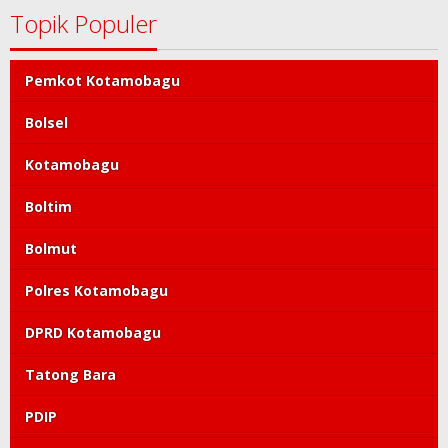
Topik Populer
Pemkot Kotamobagu
Bolsel
Kotamobagu
Boltim
Bolmut
Polres Kotamobagu
DPRD Kotamobagu
Tatong Bara
PDIP