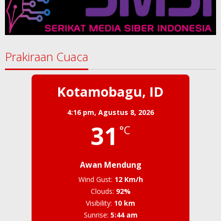
Prakiraan Cuaca
Kotamobagu, ID
4:16 pm,
Agustus 8, 2026
31
°C
Awan Mendung
Wind Gust:
12 Km/h
Clouds:
92%
Visibility:
10 km
Sunrise:
5:44 am