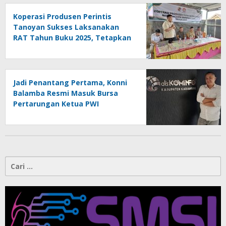
Koperasi Produsen Perintis
Tanoyan Sukses Laksanakan
RAT Tahun Buku 2025, Tetapkan
Program Strategis 2026 Hasil
Keputusan Anggota
Jadi Penantang Pertama, Konni
Balamba Resmi Masuk Bursa
Pertarungan Ketua PWI
Kotamobagu
Cari
untuk: