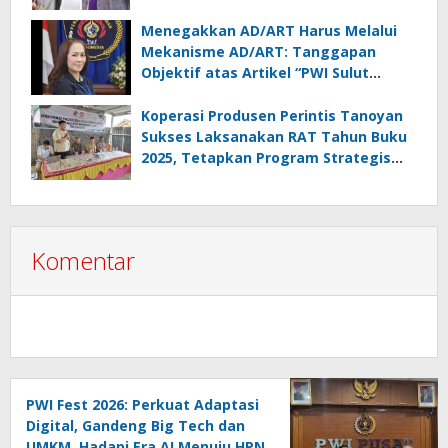
Wartawan
Menegakkan AD/ART Harus Melalui
Mekanisme AD/ART: Tanggapan
Objektif atas Artikel “PWI Sulut
Retak, Pro AD/ART vs Konspirasi
Melanggar Aturan”
Koperasi Produsen Perintis Tanoyan
Sukses Laksanakan RAT Tahun Buku
2025, Tetapkan Program Strategis
2026 Hasil Keputusan Anggota
Komentar
PWI Fest 2026: Perkuat Adaptasi
Digital, Gandeng Big Tech dan
UMKM, Hadapi Era AI Menuju HPN