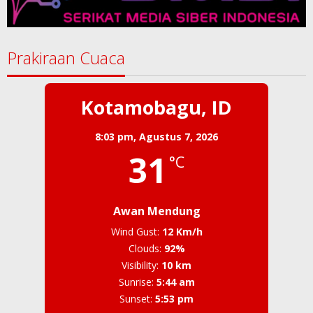
Prakiraan Cuaca
Kotamobagu, ID
8:03 pm,
Agustus 7, 2026
31
°C
Awan Mendung
Wind Gust:
12 Km/h
Clouds:
92%
Visibility:
10 km
Sunrise:
5:44 am
Sunset:
5:53 pm