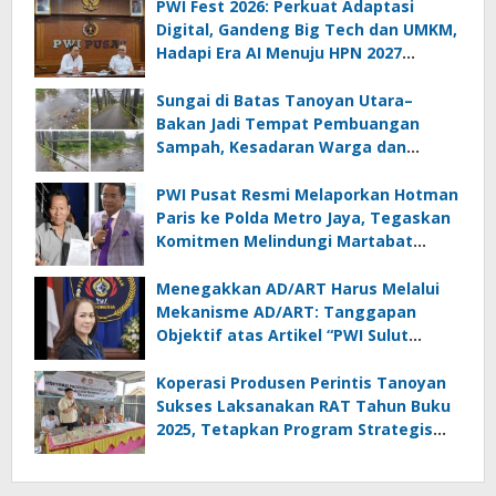
PWI Fest 2026: Perkuat Adaptasi
Digital, Gandeng Big Tech dan UMKM,
Hadapi Era AI Menuju HPN 2027
Lampung
Sungai di Batas Tanoyan Utara–
Bakan Jadi Tempat Pembuangan
Sampah, Kesadaran Warga dan
Kontrol Pemerintah Dipertanyakan
PWI Pusat Resmi Melaporkan Hotman
Paris ke Polda Metro Jaya, Tegaskan
Komitmen Melindungi Martabat
Wartawan
Menegakkan AD/ART Harus Melalui
Mekanisme AD/ART: Tanggapan
Objektif atas Artikel “PWI Sulut
Retak, Pro AD/ART vs Konspirasi
Melanggar Aturan”
Koperasi Produsen Perintis Tanoyan
Sukses Laksanakan RAT Tahun Buku
2025, Tetapkan Program Strategis
2026 Hasil Keputusan Anggota