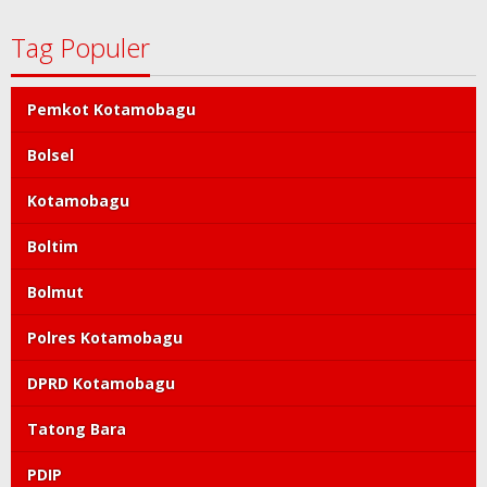
Tag Populer
Pemkot Kotamobagu
Bolsel
Kotamobagu
Boltim
Bolmut
Polres Kotamobagu
DPRD Kotamobagu
Tatong Bara
PDIP