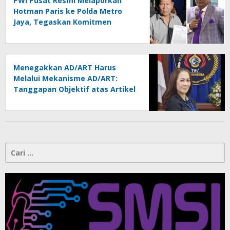
PWI Pusat Resmi Melaporkan
Hotman Paris ke Polda Metro
Jaya, Tegaskan Komitmen
Melindungi Martabat Wartawan
Menegakkan AD/ART Harus
Melalui Mekanisme AD/ART:
Tanggapan Objektif atas Artikel
“PWI Sulut Retak, Pro AD/ART vs
Konspirasi Melanggar Aturan”
Cari
untuk: