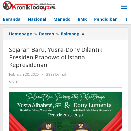
Lewati
ke
konten
Beranda
Nasional
Manado
BMR
Pendidikan
Te
Homepage
»
Daerah
»
Bolmong
»
Sejarah
Baru,
Yusra-
Sejarah Baru, Yusra-Dony Dilantik
Dony
Presiden Prabowo di Istana
Dilantik
Kepresidenan
Presiden
Prabowo
Februari 20, 2025
oleh
-
2888 Dilihat
di
-
oleh
-
Istana
Kepresidenan