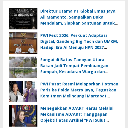
Direktur Utama PT Global Emas Jaya,
Ali Mamonto, Sampaikan Duka
Mendalam, Siapkan Santunan untuk
Korban Drag Race Kotamobagu
PWI Fest 2026: Perkuat Adaptasi
Digital, Gandeng Big Tech dan UMKM,
Hadapi Era AI Menuju HPN 2027
Lampung
Sungai di Batas Tanoyan Utara–
Bakan Jadi Tempat Pembuangan
Sampah, Kesadaran Warga dan
Kontrol Pemerintah Dipertanyakan
PWI Pusat Resmi Melaporkan Hotman
Paris ke Polda Metro Jaya, Tegaskan
Komitmen Melindungi Martabat
Wartawan
Menegakkan AD/ART Harus Melalui
Mekanisme AD/ART: Tanggapan
Objektif atas Artikel “PWI Sulut
Retak, Pro AD/ART vs Konspirasi