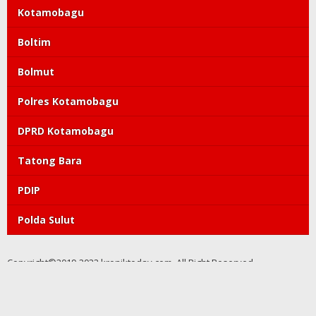
Kotamobagu
Boltim
Bolmut
Polres Kotamobagu
DPRD Kotamobagu
Tatong Bara
PDIP
Polda Sulut
Copyright©2019-2022 kroniktoday.com. All Right Reserved
Redaksi
Pedoman Media Siber
Kode Etik
Tentang Kami
Visi Misi
Perlindungan Wartawan
Info Iklan
Privacy Policy
Discalimer