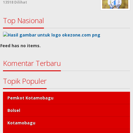
13518 Dilihat
Top Nasional
Feed has no items.
Komentar Terbaru
Topik Populer
Pemkot Kotamobagu
Bolsel
Kotamobagu