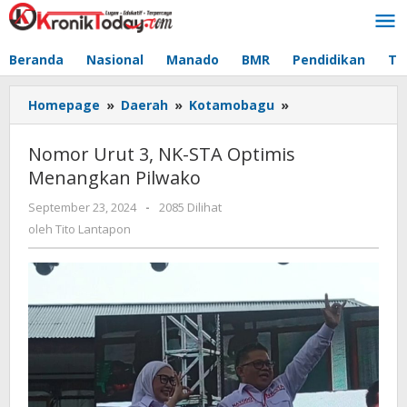
Lewati
ke
konten
Beranda
Nasional
Manado
BMR
Pendidikan
Te
Homepage
»
Daerah
»
Kotamobagu
»
Nomor
Urut
3,
Nomor Urut 3, NK-STA Optimis
NK-
Menangkan Pilwako
STA
Optimis
September 23, 2024
oleh
-
2085 Dilihat
Menangkan
Tito
oleh
Tito Lantapon
Pilwako
Lantapon