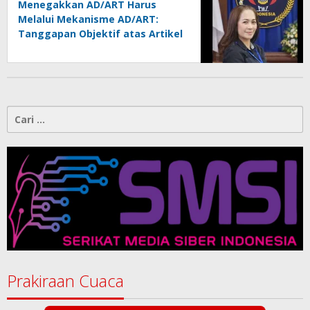
Menegakkan AD/ART Harus
Melalui Mekanisme AD/ART:
Tanggapan Objektif atas Artikel
“PWI Sulut Retak, Pro AD/ART vs
Konspirasi Melanggar Aturan”
Cari
untuk:
Prakiraan Cuaca