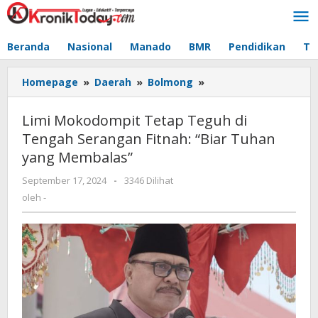
Lewati
ke
konten
Beranda
Nasional
Manado
BMR
Pendidikan
Te
Homepage
»
Daerah
»
Bolmong
»
Limi
Mokodompit
Tetap
Limi Mokodompit Tetap Teguh di
Teguh
Tengah Serangan Fitnah: “Biar Tuhan
di
yang Membalas”
Tengah
Serangan
September 17, 2024
oleh
-
3346 Dilihat
Fitnah:
-
oleh
-
"Biar
Tuhan
yang
Membalas"