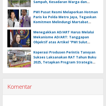
Sampah, Kesadaran Warga dan
Kontrol Pemerintah Dipertanyakan
PWI Pusat Resmi Melaporkan Hotman
Paris ke Polda Metro Jaya, Tegaskan
Komitmen Melindungi Martabat
Wartawan
Menegakkan AD/ART Harus Melalui
Mekanisme AD/ART: Tanggapan
Objektif atas Artikel “PWI Sulut
Retak, Pro AD/ART vs Konspirasi
Melanggar Aturan”
Koperasi Produsen Perintis Tanoyan
Sukses Laksanakan RAT Tahun Buku
2025, Tetapkan Program Strategis
2026 Hasil Keputusan Anggota
Komentar