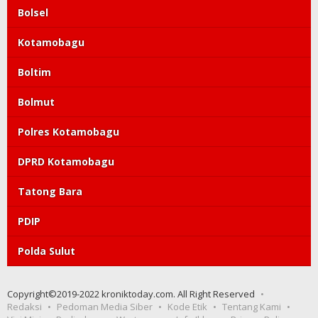
Bolsel
Kotamobagu
Boltim
Bolmut
Polres Kotamobagu
DPRD Kotamobagu
Tatong Bara
PDIP
Polda Sulut
Copyright©2019-2022 kroniktoday.com. All Right Reserved
Redaksi
Pedoman Media Siber
Kode Etik
Tentang Kami