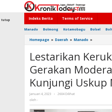
Lewati
ke
konten
Indeks Berita
Terms of Service
tutup
Manado
Bolmong
Kotamobagu
Bolsel
Bol
Homepage
»
Daerah
»
Manado
»
Lestarika
Kerukuna
dan
Lestarikan Keru
Bumikan
Gerakan
Gerakan Moderas
Moderasi
Beragama
Kakanwil
Kunjungi Uskup
Kunjungi
Uskup
Manado
Januari 4, 2023
oleh
-
2604 Dilihat
-
oleh
-