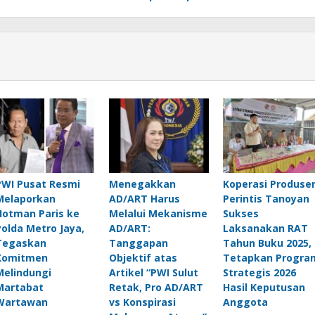
PWI Pusat Resmi
Menegakkan
Koperasi Produse
Melaporkan
AD/ART Harus
Perintis Tanoyan
Hotman Paris ke
Melalui Mekanisme
Sukses
Polda Metro Jaya,
AD/ART:
Laksanakan RAT
Tegaskan
Tanggapan
Tahun Buku 2025,
Komitmen
Objektif atas
Tetapkan Progra
Melindungi
Artikel “PWI Sulut
Strategis 2026
Martabat
Retak, Pro AD/ART
Hasil Keputusan
Wartawan
vs Konspirasi
Anggota