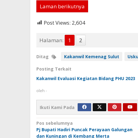
Laman berikutnya
Post Views:
2,604
Halaman:
1
2
Ditag
Kakanwil Kemenag Sulut
Usk
Posting Terkait
Kakanwil Evaluasi Kegiatan Bidang PHU 2023
oleh
-
Ikuti Kami Pada
Navigasi
Pos sebelumnya
Pj Bupati Hadiri Puncak Perayaan Galungan
pos
dan Kuningan di Kembang Merta