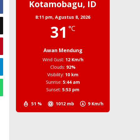
Kotamobagu, ID
8:11 pm,
Agustus 8, 2026
31
°C
Awan Mendung
Wind Gust:
12 Km/h
Clouds:
92%
Visibility:
10 km
Sunrise:
5:44 am
Sunset:
5:53 pm
51 %
1012 mb
9 Km/h