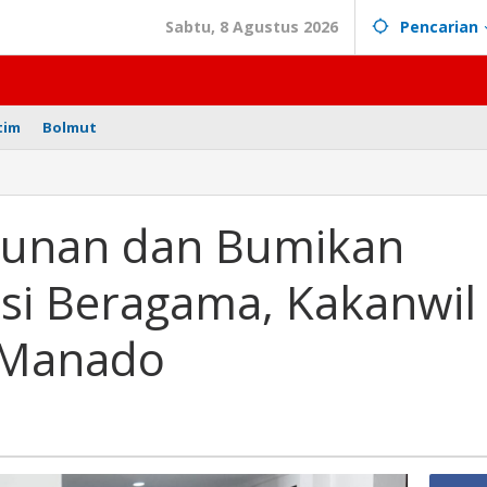
Sabtu, 8 Agustus 2026
Pencarian
tim
Bolmut
n
n
kunan dan Bumikan
i Beragama, Kakanwil
,
 Manado