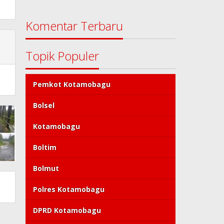
Komentar Terbaru
Topik Populer
Pemkot Kotamobagu
Bolsel
Kotamobagu
Boltim
Bolmut
Polres Kotamobagu
DPRD Kotamobagu