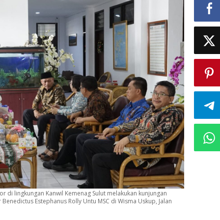
tor di lingkungan Kanwil Kemenag Sulut melakukan kunjungan
Benedictus Estephanus Rolly Untu MSC di Wisma Uskup, Jalan