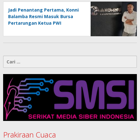
Jadi Penantang Pertama, Konni
Balamba Resmi Masuk Bursa
Pertarungan Ketua PWI
Kotamobagu
Cari
untuk:
Prakiraan Cuaca