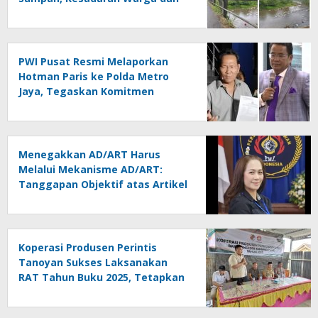
Kontrol Pemerintah
Dipertanyakan
PWI Pusat Resmi Melaporkan
Hotman Paris ke Polda Metro
Jaya, Tegaskan Komitmen
Melindungi Martabat Wartawan
Menegakkan AD/ART Harus
Melalui Mekanisme AD/ART:
Tanggapan Objektif atas Artikel
“PWI Sulut Retak, Pro AD/ART vs
Konspirasi Melanggar Aturan”
Koperasi Produsen Perintis
Tanoyan Sukses Laksanakan
RAT Tahun Buku 2025, Tetapkan
Program Strategis 2026 Hasil
Keputusan Anggota