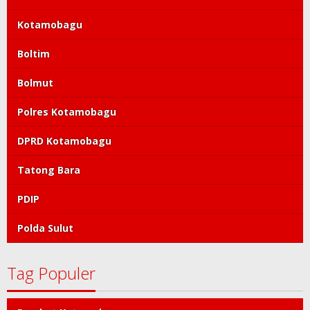
Kotamobagu
Boltim
Bolmut
Polres Kotamobagu
DPRD Kotamobagu
Tatong Bara
PDIP
Polda Sulut
Tag Populer