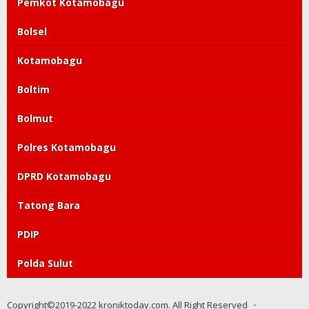
Pemkot Kotamobagu
Bolsel
Kotamobagu
Boltim
Bolmut
Polres Kotamobagu
DPRD Kotamobagu
Tatong Bara
PDIP
Polda Sulut
Copyright©2019-2022 kroniktoday.com. All Right Reserved