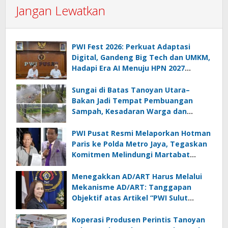
Jangan Lewatkan
PWI Fest 2026: Perkuat Adaptasi
Digital, Gandeng Big Tech dan UMKM,
Hadapi Era AI Menuju HPN 2027
Lampung
Sungai di Batas Tanoyan Utara–
Bakan Jadi Tempat Pembuangan
Sampah, Kesadaran Warga dan
Kontrol Pemerintah Dipertanyakan
PWI Pusat Resmi Melaporkan Hotman
Paris ke Polda Metro Jaya, Tegaskan
Komitmen Melindungi Martabat
Wartawan
Menegakkan AD/ART Harus Melalui
Mekanisme AD/ART: Tanggapan
Objektif atas Artikel “PWI Sulut
Retak, Pro AD/ART vs Konspirasi
Melanggar Aturan”
Koperasi Produsen Perintis Tanoyan