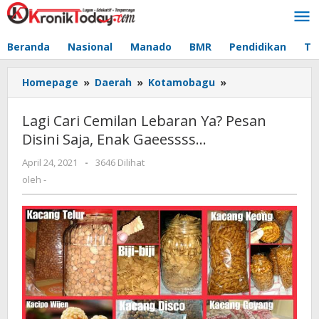
Lewati
ke
konten
Beranda
Nasional
Manado
BMR
Pendidikan
Te
Homepage
»
Daerah
»
Kotamobagu
»
Lagi
Cari
Cemilan
Lagi Cari Cemilan Lebaran Ya? Pesan
Lebaran
Disini Saja, Enak Gaeessss…
Ya?
Pesan
April 24, 2021
oleh
-
3646 Dilihat
Disini
-
oleh
-
Saja,
Enak
Gaeessss...