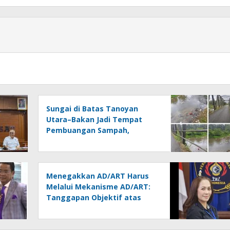
Sungai di Batas Tanoyan
Utara–Bakan Jadi Tempat
Pembuangan Sampah,
Kesadaran Warga dan
Kontrol Pemerintah
Dipertanyakan
Menegakkan AD/ART Harus
Melalui Mekanisme AD/ART:
Tanggapan Objektif atas
Artikel “PWI Sulut Retak, Pro
AD/ART vs Konspirasi
Melanggar Aturan”