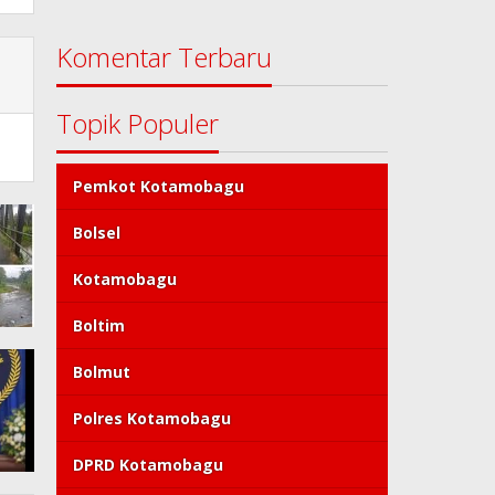
Komentar Terbaru
Topik Populer
Pemkot Kotamobagu
Bolsel
Kotamobagu
Boltim
Bolmut
Polres Kotamobagu
DPRD Kotamobagu