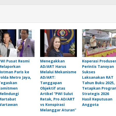
PWI Pusat Resmi
Menegakkan
Koperasi Produse
Melaporkan
AD/ART Harus
Perintis Tanoyan
Hotman Paris ke
Melalui Mekanisme
Sukses
Polda Metro Jaya,
AD/ART:
Laksanakan RAT
Tegaskan
Tanggapan
Tahun Buku 2025,
Komitmen
Objektif atas
Tetapkan Progra
Melindungi
Artikel “PWI Sulut
Strategis 2026
Martabat
Retak, Pro AD/ART
Hasil Keputusan
Wartawan
vs Konspirasi
Anggota
Melanggar Aturan”