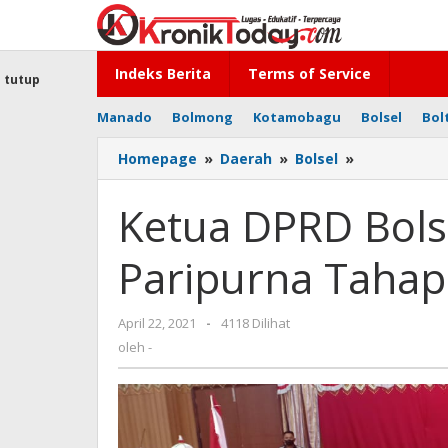
Lewati
ke
konten
Indeks Berita
Terms of Service
tutup
Manado
Bolmong
Kotamobagu
Bolsel
Bol
Homepage
»
Daerah
»
Bolsel
»
Ketua
DPRD
Bolsel
Ketua DPRD Bolse
Arifin
Olii
Paripurna Tahap 
Pimpin
Paripurna
Tahap
April 22, 2021
oleh
-
4118 Dilihat
II
-
oleh
-
LKPJ
Bupati