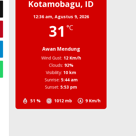
Kotamobagu, ID
12:36 am,
Agustus 9, 2026
31
°C
Awan Mendung
Wind Gust:
12 Km/h
Clouds:
92%
Visibility:
10 km
Sunrise:
5:44 am
Sunset:
5:53 pm
51 %
1012 mb
9 Km/h