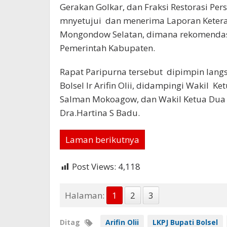
Gerakan Golkar, dan Fraksi Restorasi Pe
mnyetujui dan menerima Laporan Keter
Mongondow Selatan, dimana rekomendasi 
Pemerintah Kabupaten.
Rapat Paripurna tersebut dipimpin lan
Bolsel Ir Arifin Olii, didampingi Wakil 
Salman Mokoagow, dan Wakil Ketua Dua 
Dra.Hartina S Badu.
Laman berikutnya
Post Views:
4,118
Halaman:
1
2
3
Ditag
Arifin Olii
LKPJ Bupati Bolsel