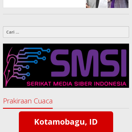
Melindungi Martabat Wartawan
Cari
untuk:
Prakiraan Cuaca
Kotamobagu, ID