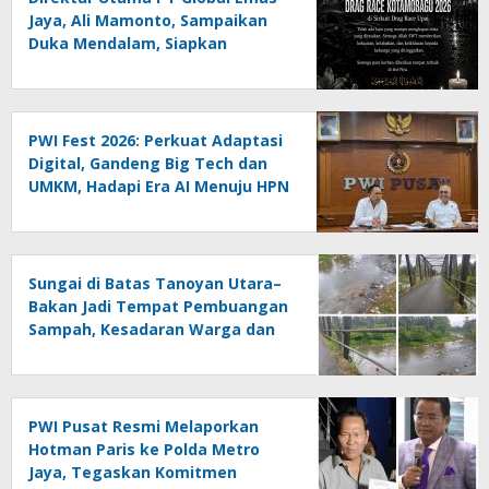
Jaya, Ali Mamonto, Sampaikan
Duka Mendalam, Siapkan
Santunan untuk Korban Drag
Race Kotamobagu
PWI Fest 2026: Perkuat Adaptasi
Digital, Gandeng Big Tech dan
UMKM, Hadapi Era AI Menuju HPN
2027 Lampung
Sungai di Batas Tanoyan Utara–
Bakan Jadi Tempat Pembuangan
Sampah, Kesadaran Warga dan
Kontrol Pemerintah
Dipertanyakan
PWI Pusat Resmi Melaporkan
Hotman Paris ke Polda Metro
Jaya, Tegaskan Komitmen