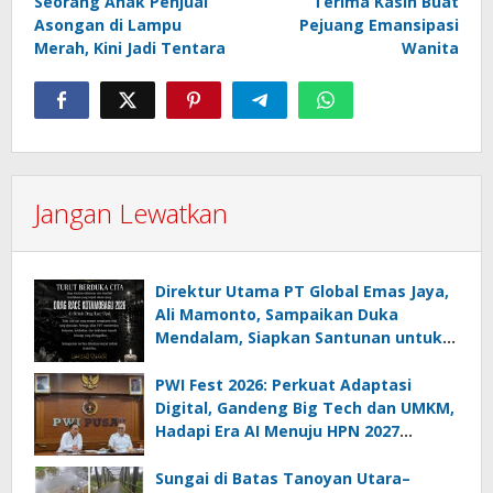
Seorang Anak Penjual
Terima Kasih Buat
Asongan di Lampu
Pejuang Emansipasi
Merah, Kini Jadi Tentara
Wanita
Jangan Lewatkan
Direktur Utama PT Global Emas Jaya,
Ali Mamonto, Sampaikan Duka
Mendalam, Siapkan Santunan untuk
Korban Drag Race Kotamobagu
PWI Fest 2026: Perkuat Adaptasi
Digital, Gandeng Big Tech dan UMKM,
Hadapi Era AI Menuju HPN 2027
Lampung
Sungai di Batas Tanoyan Utara–