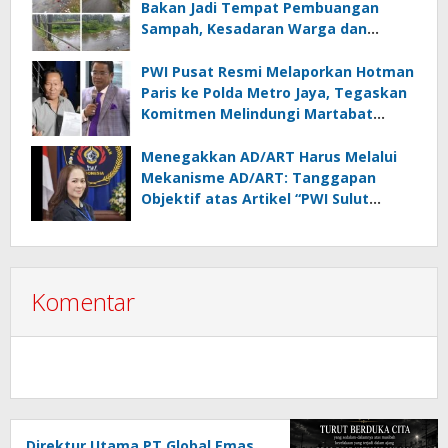
Bakan Jadi Tempat Pembuangan
Sampah, Kesadaran Warga dan
Kontrol Pemerintah Dipertanyakan
PWI Pusat Resmi Melaporkan Hotman
Paris ke Polda Metro Jaya, Tegaskan
Komitmen Melindungi Martabat
Wartawan
Menegakkan AD/ART Harus Melalui
Mekanisme AD/ART: Tanggapan
Objektif atas Artikel “PWI Sulut
Retak, Pro AD/ART vs Konspirasi
Melanggar Aturan”
Komentar
Direktur Utama PT Global Emas