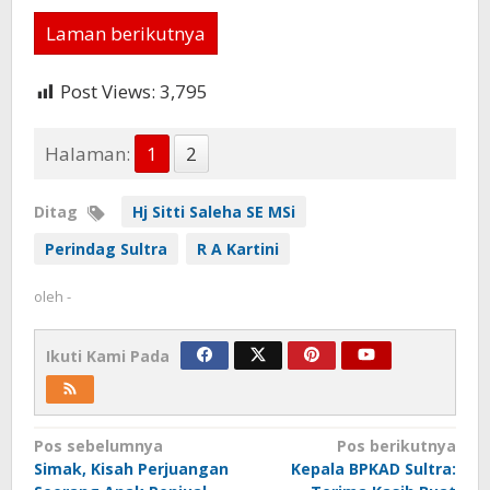
Laman berikutnya
Post Views:
3,795
Halaman:
1
2
Ditag
Hj Sitti Saleha SE MSi
Perindag Sultra
R A Kartini
oleh
-
Ikuti Kami Pada
Navigasi
Pos sebelumnya
Pos berikutnya
Simak, Kisah Perjuangan
Kepala BPKAD Sultra:
pos