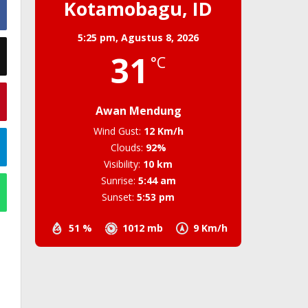
Kotamobagu, ID
5:25 pm,
Agustus 8, 2026
31
°C
Awan Mendung
Wind Gust:
12 Km/h
Clouds:
92%
Visibility:
10 km
Sunrise:
5:44 am
Sunset:
5:53 pm
51 %
1012 mb
9 Km/h