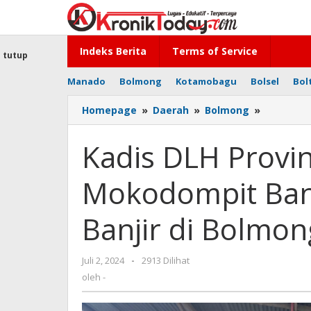
Lewati
ke
konten
Indeks Berita
Terms of Service
tutup
Manado
Bolmong
Kotamobagu
Bolsel
Bol
Homepage
»
Daerah
»
Bolmong
»
Kadis
DLH
Provinsi
Kadis DLH Provin
Sulut
Dr
Mokodompit Ban
Limi
Mokodom
Bantu
Banjir di Bolmon
Warga
Terdamp
Banjir
Juli 2, 2024
oleh
-
2913 Dilihat
di
-
oleh
-
Bolmong