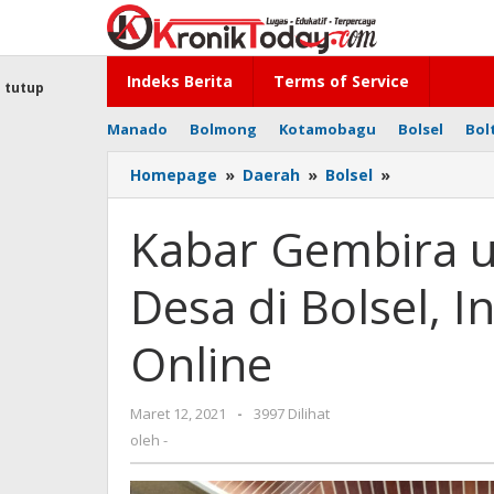
Lewati
ke
konten
Indeks Berita
Terms of Service
tutup
Manado
Bolmong
Kotamobagu
Bolsel
Bol
Homepage
»
Daerah
»
Bolsel
»
Kabar
Gembira
untuk
Kabar Gembira u
Pengelolaan
Dana
Desa di Bolsel, 
Desa
di
Bolsel,
Online
Ini
Kelebihan
KASDA
Maret 12, 2021
oleh
-
3997 Dilihat
Online
-
oleh
-