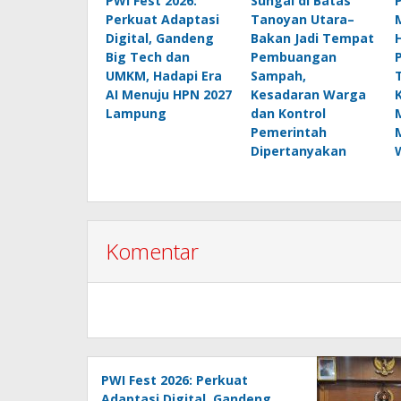
PWI Fest 2026:
Sungai di Batas
Perkuat Adaptasi
Tanoyan Utara–
Digital, Gandeng
Bakan Jadi Tempat
Big Tech dan
Pembuangan
UMKM, Hadapi Era
Sampah,
AI Menuju HPN 2027
Kesadaran Warga
Lampung
dan Kontrol
Pemerintah
Dipertanyakan
Komentar
PWI Fest 2026: Perkuat
Adaptasi Digital, Gandeng