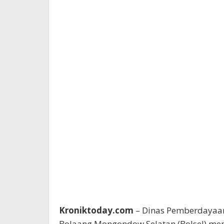
Kroniktoday.com
– Dinas Pemberdayaa
Bolaang Mongondow Selatan (Bolsel) meng