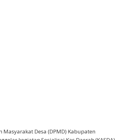
n Masyarakat Desa (DPMD) Kabupaten
gelar kegiatan Sosialisai Kas Daerah (KASDA)