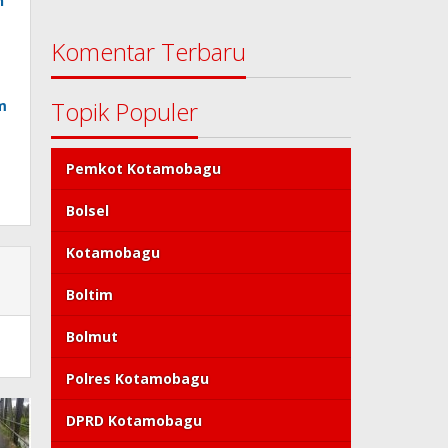
n
Komentar Terbaru
Topik Populer
m
Pemkot Kotamobagu
Bolsel
Kotamobagu
Boltim
Bolmut
Polres Kotamobagu
DPRD Kotamobagu