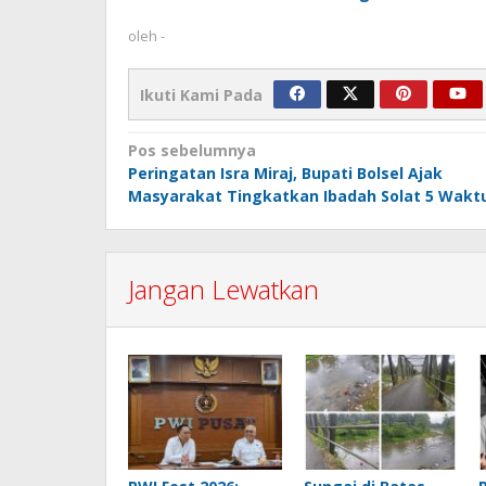
oleh
-
Ikuti Kami Pada
Navigasi
Pos sebelumnya
Peringatan Isra Miraj, Bupati Bolsel Ajak
pos
Masyarakat Tingkatkan Ibadah Solat 5 Wakt
Jangan Lewatkan