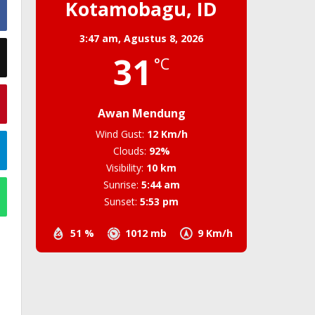
Kotamobagu, ID
3:47 am,
Agustus 8, 2026
31
°C
Awan Mendung
Wind Gust:
12 Km/h
Clouds:
92%
Visibility:
10 km
Sunrise:
5:44 am
Sunset:
5:53 pm
51 %
1012 mb
9 Km/h