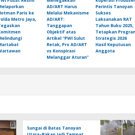
PWI Pusat Resmi
Menegakkan
Koperasi Produse
Melaporkan
AD/ART Harus
Perintis Tanoyan
Hotman Paris ke
Melalui Mekanisme
Sukses
Polda Metro Jaya,
AD/ART:
Laksanakan RAT
Tegaskan
Tanggapan
Tahun Buku 2025,
Komitmen
Objektif atas
Tetapkan Progra
Melindungi
Artikel “PWI Sulut
Strategis 2026
Martabat
Retak, Pro AD/ART
Hasil Keputusan
Wartawan
vs Konspirasi
Anggota
Melanggar Aturan”
Sungai di Batas Tanoyan
Utara–Bakan Jadi Tempat