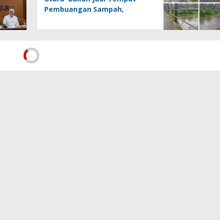
Pembuangan Sampah,
Kesadaran Warga dan
Kontrol Pemerintah
Dipertanyakan
Menegakkan AD/ART Harus
Melalui Mekanisme AD/ART:
Tanggapan Objektif atas
Artikel “PWI Sulut Retak, Pro
AD/ART vs Konspirasi
Melanggar Aturan”