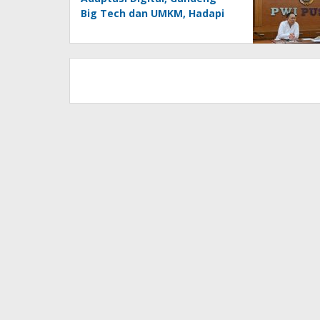
Big Tech dan UMKM, Hadapi
Era AI Menuju HPN 2027
Lampung
PWI Pusat Resmi Melaporkan
Hotman Paris ke Polda Metro
Jaya, Tegaskan Komitmen
Melindungi Martabat
Wartawan