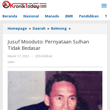
Lewati
ke
konten
Beranda
Nasional
Manado
BMR
Pendidikan
Te
Homepage
»
Daerah
»
Bolmong
»
Jusuf
Mooduto:
Pernyataan
Jusuf Mooduto: Pernyataan Sulhan
Sulhan
Tidak Bedasar
Tidak
Bedasar
Maret 17, 2023
oleh
-
2054 Dilihat
-
oleh
-