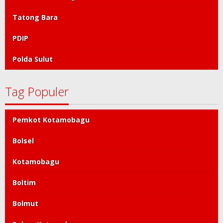
Tatong Bara
PDIP
Polda Sulut
Tag Populer
Pemkot Kotamobagu
Bolsel
Kotamobagu
Boltim
Bolmut