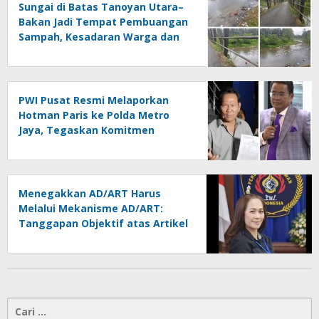
Sungai di Batas Tanoyan Utara–
Bakan Jadi Tempat Pembuangan
Sampah, Kesadaran Warga dan
Kontrol Pemerintah
Dipertanyakan
PWI Pusat Resmi Melaporkan
Hotman Paris ke Polda Metro
Jaya, Tegaskan Komitmen
Melindungi Martabat Wartawan
Menegakkan AD/ART Harus
Melalui Mekanisme AD/ART:
Tanggapan Objektif atas Artikel
“PWI Sulut Retak, Pro AD/ART vs
Konspirasi Melanggar Aturan”
Cari