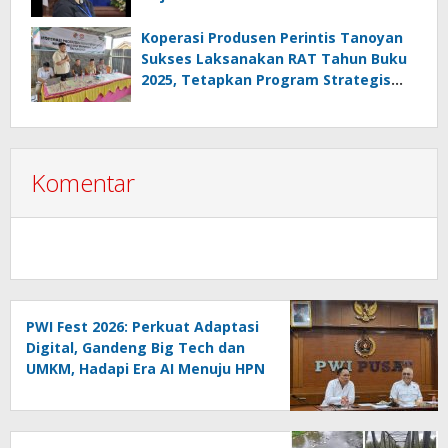
Retak, Pro AD/ART vs Konspirasi
Melanggar Aturan”
Koperasi Produsen Perintis Tanoyan
Sukses Laksanakan RAT Tahun Buku
2025, Tetapkan Program Strategis
2026 Hasil Keputusan Anggota
Komentar
PWI Fest 2026: Perkuat Adaptasi
Digital, Gandeng Big Tech dan
UMKM, Hadapi Era AI Menuju HPN
2027 Lampung