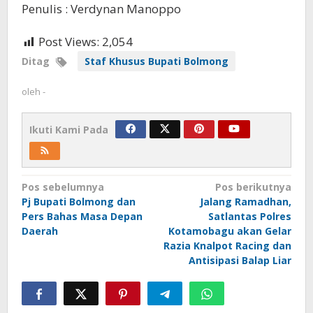
Penulis : Verdynan Manoppo
Post Views:
2,054
Ditag
Staf Khusus Bupati Bolmong
oleh
-
Ikuti Kami Pada
Navigasi
Pos sebelumnya
Pos berikutnya
Pj Bupati Bolmong dan
Jalang Ramadhan,
pos
Pers Bahas Masa Depan
Satlantas Polres
Daerah
Kotamobagu akan Gelar
Razia Knalpot Racing dan
Antisipasi Balap Liar