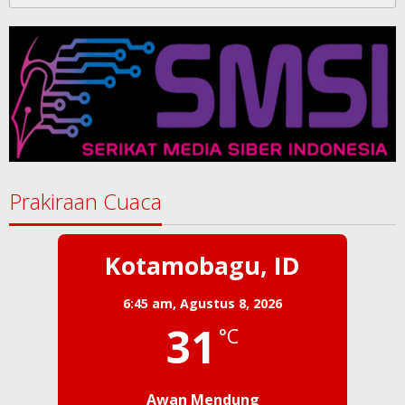
untuk:
Prakiraan Cuaca
Kotamobagu, ID
6:45 am,
Agustus 8, 2026
31
°C
Awan Mendung