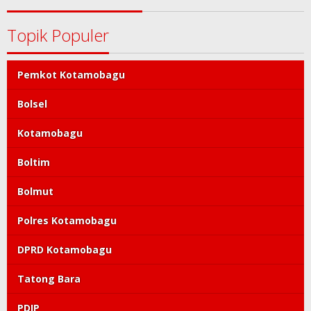
Topik Populer
Pemkot Kotamobagu
Bolsel
Kotamobagu
Boltim
Bolmut
Polres Kotamobagu
DPRD Kotamobagu
Tatong Bara
PDIP