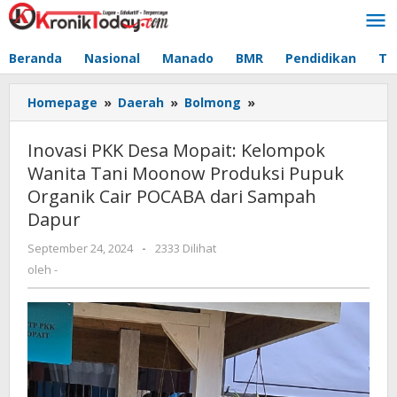
Lewati
ke
konten
Beranda
Nasional
Manado
BMR
Pendidikan
Te
Homepage
»
Daerah
»
Bolmong
»
Inovasi
PKK
Desa
Inovasi PKK Desa Mopait: Kelompok
Mopait:
Wanita Tani Moonow Produksi Pupuk
Kelompok
Organik Cair POCABA dari Sampah
Wanita
Tani
Dapur
Moonow
September 24, 2024
oleh
-
2333 Dilihat
Produksi
-
oleh
-
Pupuk
Organik
Cair
POCABA
dari
Sampah
Dapur