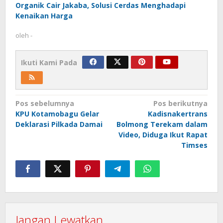
Organik Cair Jakaba, Solusi Cerdas Menghadapi
Kenaikan Harga
oleh
-
Ikuti Kami Pada
Navigasi
Pos sebelumnya
Pos berikutnya
KPU Kotamobagu Gelar
Kadisnakertrans
pos
Deklarasi Pilkada Damai
Bolmong Terekam dalam
Video, Diduga Ikut Rapat
Timses
Jangan Lewatkan