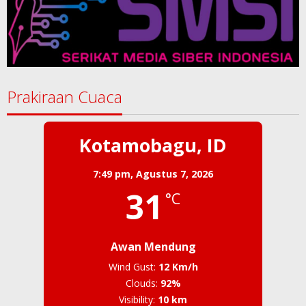
Prakiraan Cuaca
Kotamobagu, ID
7:49 pm,
Agustus 7, 2026
31
°C
Awan Mendung
Wind Gust:
12 Km/h
Clouds:
92%
Visibility:
10 km