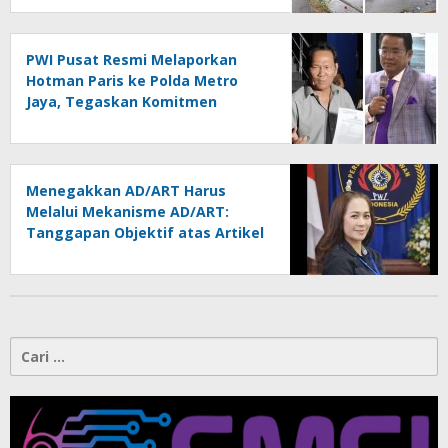
Dipertanyakan
PWI Pusat Resmi Melaporkan
Hotman Paris ke Polda Metro
Jaya, Tegaskan Komitmen
Melindungi Martabat Wartawan
Menegakkan AD/ART Harus
Melalui Mekanisme AD/ART:
Tanggapan Objektif atas Artikel
“PWI Sulut Retak, Pro AD/ART vs
Konspirasi Melanggar Aturan”
Cari
untuk: