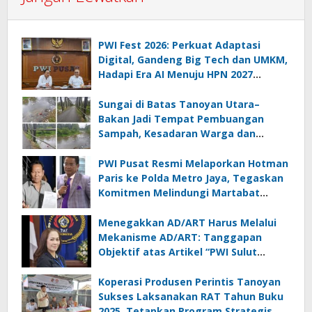
PWI Fest 2026: Perkuat Adaptasi
Digital, Gandeng Big Tech dan UMKM,
Hadapi Era AI Menuju HPN 2027
Lampung
Sungai di Batas Tanoyan Utara–
Bakan Jadi Tempat Pembuangan
Sampah, Kesadaran Warga dan
Kontrol Pemerintah Dipertanyakan
PWI Pusat Resmi Melaporkan Hotman
Paris ke Polda Metro Jaya, Tegaskan
Komitmen Melindungi Martabat
Wartawan
Menegakkan AD/ART Harus Melalui
Mekanisme AD/ART: Tanggapan
Objektif atas Artikel “PWI Sulut
Retak, Pro AD/ART vs Konspirasi
Melanggar Aturan”
Koperasi Produsen Perintis Tanoyan
Sukses Laksanakan RAT Tahun Buku
2025, Tetapkan Program Strategis