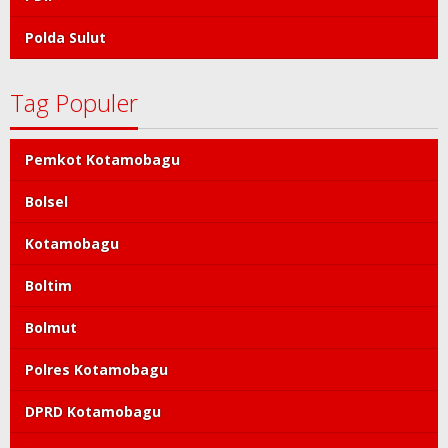
Polda Sulut
Tag Populer
Pemkot Kotamobagu
Bolsel
Kotamobagu
Boltim
Bolmut
Polres Kotamobagu
DPRD Kotamobagu