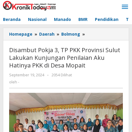
Lewati
ke
konten
Beranda
Nasional
Manado
BMR
Pendidikan
Te
Homepage
»
Daerah
»
Bolmong
»
Disambut
Pokja
3,
Disambut Pokja 3, TP PKK Provinsi Sulut
TP
Lakukan Kunjungan Penilaian Aku
PKK
Hatinya PKK di Desa Mopait
Provinsi
Sulut
September 19, 2024
oleh
-
2054 Dilihat
Lakukan
-
oleh
-
Kunjungan
Penilaian
Aku
Hatinya
PKK
di
Desa
Mopait