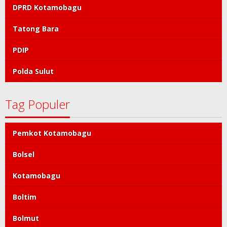
DPRD Kotamobagu
Tatong Bara
PDIP
Polda Sulut
Tag Populer
Pemkot Kotamobagu
Bolsel
Kotamobagu
Boltim
Bolmut