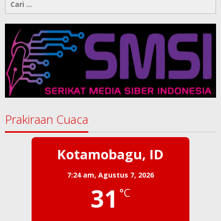
untuk:
Prakiraan Cuaca
Kotamobagu, ID
7:24 am,
Agustus 7, 2026
31
°C