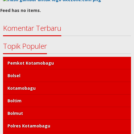
Feed has no items.
Komentar Terbaru
Topik Populer
Pemkot Kotamobagu
Bolsel
Kotamobagu
Boltim
Bolmut
Polres Kotamobagu