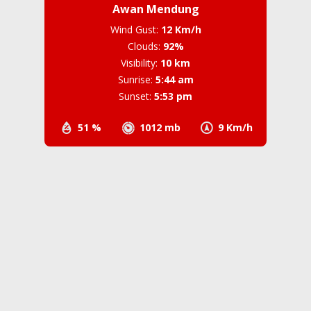
Awan Mendung
Wind Gust:
12 Km/h
Clouds:
92%
Visibility:
10 km
Sunrise:
5:44 am
Sunset:
5:53 pm
51 %
1012 mb
9 Km/h