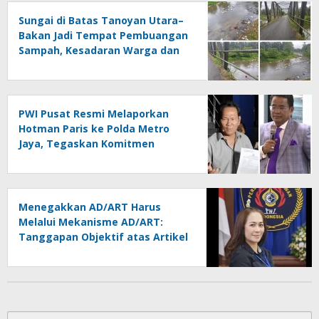
Sungai di Batas Tanoyan Utara–
Bakan Jadi Tempat Pembuangan
Sampah, Kesadaran Warga dan
Kontrol Pemerintah
Dipertanyakan
PWI Pusat Resmi Melaporkan
Hotman Paris ke Polda Metro
Jaya, Tegaskan Komitmen
Melindungi Martabat Wartawan
Menegakkan AD/ART Harus
Melalui Mekanisme AD/ART:
Tanggapan Objektif atas Artikel
“PWI Sulut Retak, Pro AD/ART vs
Konspirasi Melanggar Aturan”
Cari