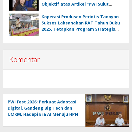
Objektif atas Artikel “PWI Sulut
Retak, Pro AD/ART vs Konspirasi
Melanggar Aturan”
Koperasi Produsen Perintis Tanoyan
Sukses Laksanakan RAT Tahun Buku
2025, Tetapkan Program Strategis
2026 Hasil Keputusan Anggota
Komentar
PWI Fest 2026: Perkuat Adaptasi
Digital, Gandeng Big Tech dan
UMKM, Hadapi Era AI Menuju HPN
2027 Lampung