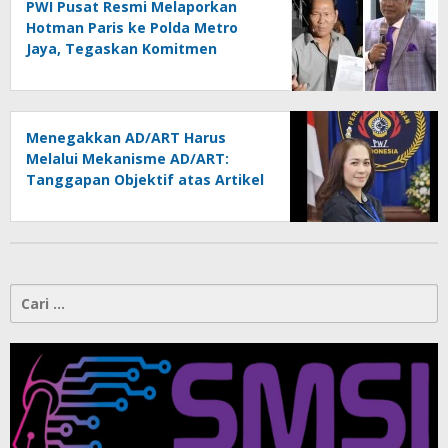
PWI Pusat Resmi Melaporkan
Hotman Paris ke Polda Metro
Jaya, Tegaskan Komitmen
Melindungi Martabat Wartawan
Menegakkan AD/ART Harus
Melalui Mekanisme AD/ART:
Tanggapan Objektif atas Artikel
“PWI Sulut Retak, Pro AD/ART vs
Konspirasi Melanggar Aturan”
Cari
untuk: