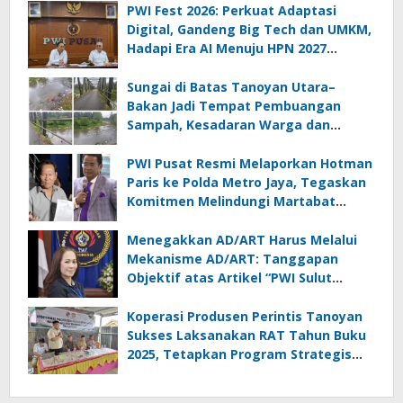
PWI Fest 2026: Perkuat Adaptasi
Digital, Gandeng Big Tech dan UMKM,
Hadapi Era AI Menuju HPN 2027
Lampung
Sungai di Batas Tanoyan Utara–
Bakan Jadi Tempat Pembuangan
Sampah, Kesadaran Warga dan
Kontrol Pemerintah Dipertanyakan
PWI Pusat Resmi Melaporkan Hotman
Paris ke Polda Metro Jaya, Tegaskan
Komitmen Melindungi Martabat
Wartawan
Menegakkan AD/ART Harus Melalui
Mekanisme AD/ART: Tanggapan
Objektif atas Artikel “PWI Sulut
Retak, Pro AD/ART vs Konspirasi
Melanggar Aturan”
Koperasi Produsen Perintis Tanoyan
Sukses Laksanakan RAT Tahun Buku
2025, Tetapkan Program Strategis
2026 Hasil Keputusan Anggota