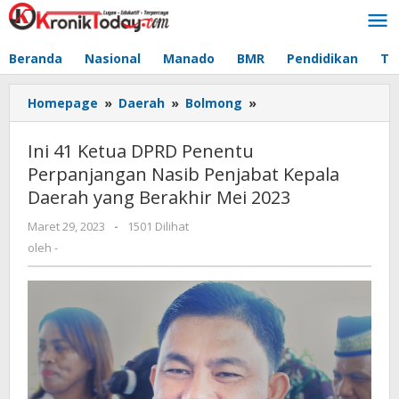
Lewati
ke
konten
Beranda
Nasional
Manado
BMR
Pendidikan
Te
Homepage
»
Daerah
»
Bolmong
»
Ini
41
Ketua
Ini 41 Ketua DPRD Penentu
DPRD
Perpanjangan Nasib Penjabat Kepala
Penentu
Daerah yang Berakhir Mei 2023
Perpanjangan
Nasib
Maret 29, 2023
oleh
-
1501 Dilihat
Penjabat
-
oleh
-
Kepala
Daerah
yang
Berakhir
Mei
2023