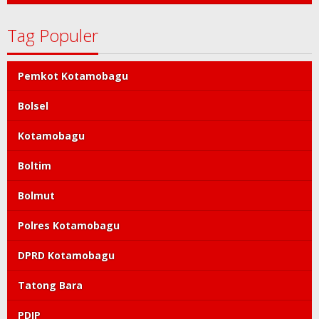
Tag Populer
Pemkot Kotamobagu
Bolsel
Kotamobagu
Boltim
Bolmut
Polres Kotamobagu
DPRD Kotamobagu
Tatong Bara
PDIP