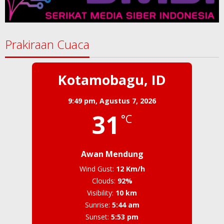
Prakiraan Cuaca
Kotamobagu, ID
9:49 pm,
Agustus 7, 2026
31
°C
Awan Mendung
Wind Gust:
12 Km/h
Clouds:
92%
Visibility:
10 km
Sunrise:
5:44 am
Sunset:
5:53 pm