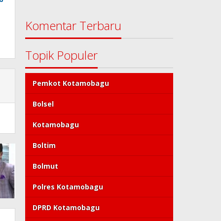
Komentar Terbaru
Topik Populer
Pemkot Kotamobagu
Bolsel
Kotamobagu
Boltim
Bolmut
Polres Kotamobagu
DPRD Kotamobagu