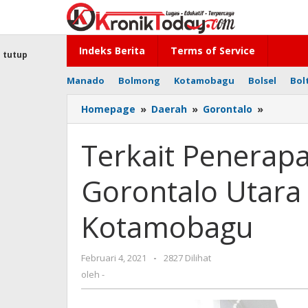
Lewati
ke
konten
Indeks Berita
Terms of Service
tutup
Manado
Bolmong
Kotamobagu
Bolsel
Bol
Homepage
»
Daerah
»
Gorontalo
»
Terkait
Penerap
SIPD,
Terkait Penerap
DPRD
Goronta
Gorontalo Utar
Utara
Samban
Dewan
Kotamobagu
Kotamo
Februari 4, 2021
oleh
-
2827 Dilihat
-
oleh
-