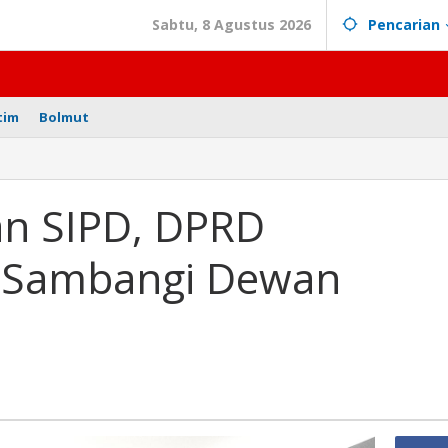
Sabtu, 8 Agustus 2026
Pencarian
tim
Bolmut
an
an SIPD, DPRD
lo
a Sambangi Dewan
gi
bagu