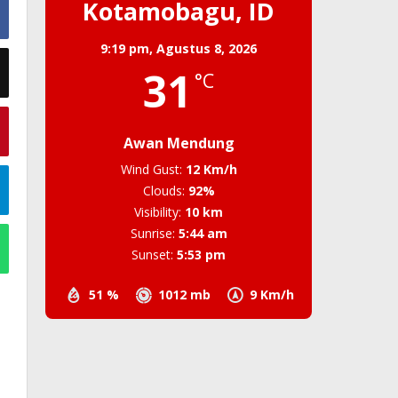
Kotamobagu, ID
9:19 pm,
Agustus 8, 2026
31
°C
Awan Mendung
Wind Gust:
12 Km/h
Clouds:
92%
Visibility:
10 km
Sunrise:
5:44 am
Sunset:
5:53 pm
51 %
1012 mb
9 Km/h