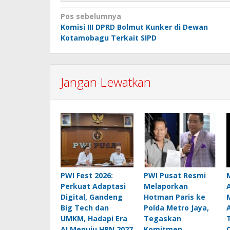
Navigasi
Pos sebelumnya
Komisi III DPRD Bolmut Kunker di Dewan
pos
Kotamobagu Terkait SIPD
Jangan Lewatkan
PWI Fest 2026:
PWI Pusat Resmi
Perkuat Adaptasi
Melaporkan
Digital, Gandeng
Hotman Paris ke
Big Tech dan
Polda Metro Jaya,
UMKM, Hadapi Era
Tegaskan
AI Menuju HPN 2027
Komitmen