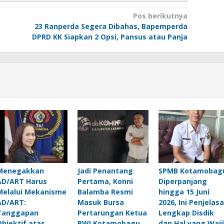
Pos berikutnya
23 Ranperda Segera Dibahas, Bapemperda
DPRD KK Siapkan 2 Opsi, Pansus atau Panja
Menegakkan
Jadi Penantang
SPMB Kotamobag
AD/ART Harus
Pertama, Konni
Diperpanjang
Melalui Mekanisme
Balamba Resmi
hingga 15 Juni
AD/ART:
Masuk Bursa
2026, Ini Penjelas
Tanggapan
Pertarungan Ketua
Lengkap Disdik
Objektif atas
PWI Kotamobagu
dan Hal yang Waji