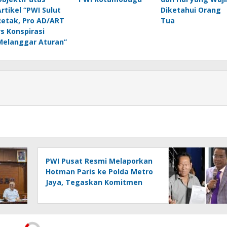
Artikel “PWI Sulut
Diketahui Orang
Retak, Pro AD/ART
Tua
vs Konspirasi
Melanggar Aturan”
PWI Pusat Resmi Melaporkan
Hotman Paris ke Polda Metro
Jaya, Tegaskan Komitmen
Melindungi Martabat
Wartawan