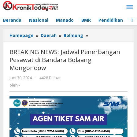
Lewati
ke
konten
Beranda
Nasional
Manado
BMR
Pendidikan
Te
Homepage
»
Daerah
»
Bolmong
»
BREAKING
NEWS:
Jadwal
BREAKING NEWS: Jadwal Penerbangan
Penerbangan
Pesawat di Bandara Bolaang
Pesawat
Mongondow
di
Bandara
Juni 30, 2024
oleh
-
4428 Dilihat
Bolaang
-
oleh
-
Mongondow