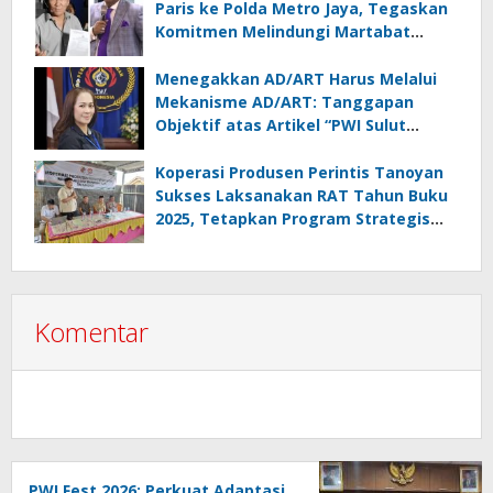
Paris ke Polda Metro Jaya, Tegaskan
Komitmen Melindungi Martabat
Wartawan
Menegakkan AD/ART Harus Melalui
Mekanisme AD/ART: Tanggapan
Objektif atas Artikel “PWI Sulut
Retak, Pro AD/ART vs Konspirasi
Melanggar Aturan”
Koperasi Produsen Perintis Tanoyan
Sukses Laksanakan RAT Tahun Buku
2025, Tetapkan Program Strategis
2026 Hasil Keputusan Anggota
Komentar
PWI Fest 2026: Perkuat Adaptasi