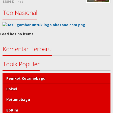
12891 Dilihat
Top Nasional
Feed has no items.
Komentar Terbaru
Topik Populer
Pemkot Kotamobagu
Bolsel
Kotamobagu
Boltim