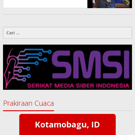
“PWI Sulut Retak, Pro AD/ART vs
Konspirasi Melanggar Aturan”
Cari
untuk:
Prakiraan Cuaca
Kotamobagu, ID