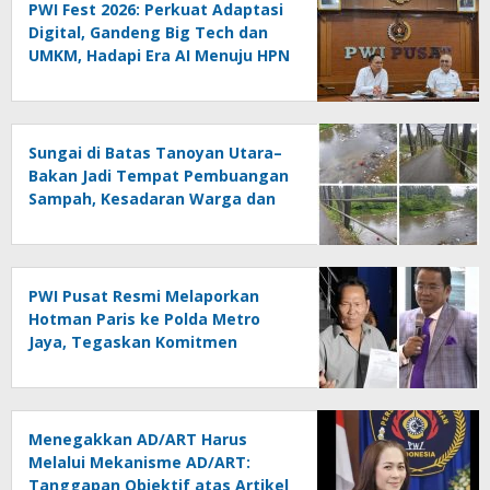
PWI Fest 2026: Perkuat Adaptasi
Digital, Gandeng Big Tech dan
UMKM, Hadapi Era AI Menuju HPN
2027 Lampung
Sungai di Batas Tanoyan Utara–
Bakan Jadi Tempat Pembuangan
Sampah, Kesadaran Warga dan
Kontrol Pemerintah
Dipertanyakan
PWI Pusat Resmi Melaporkan
Hotman Paris ke Polda Metro
Jaya, Tegaskan Komitmen
Melindungi Martabat Wartawan
Menegakkan AD/ART Harus
Melalui Mekanisme AD/ART:
Tanggapan Objektif atas Artikel