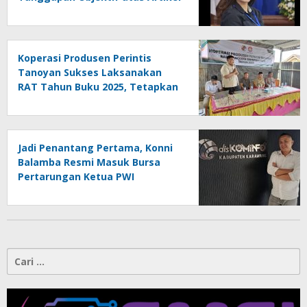
“PWI Sulut Retak, Pro AD/ART vs
Konspirasi Melanggar Aturan”
Koperasi Produsen Perintis
Tanoyan Sukses Laksanakan
RAT Tahun Buku 2025, Tetapkan
Program Strategis 2026 Hasil
Keputusan Anggota
Jadi Penantang Pertama, Konni
Balamba Resmi Masuk Bursa
Pertarungan Ketua PWI
Kotamobagu
Cari
untuk: