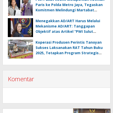
Paris ke Polda Metro Jaya, Tegaskan
Komitmen Melindungi Martabat
Wartawan
Menegakkan AD/ART Harus Melalui
Mekanisme AD/ART: Tanggapan
Objektif atas Artikel “PWI Sulut
Retak, Pro AD/ART vs Konspirasi
Melanggar Aturan”
Koperasi Produsen Perintis Tanoyan
Sukses Laksanakan RAT Tahun Buku
2025, Tetapkan Program Strategis
2026 Hasil Keputusan Anggota
Komentar