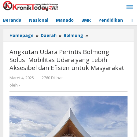
Lewati
ke
konten
Beranda
Nasional
Manado
BMR
Pendidikan
Te
Homepage
»
Daerah
»
Bolmong
»
Angkutan
Udara
Perintis
Angkutan Udara Perintis Bolmong
Bolmong
Solusi Mobilitas Udara yang Lebih
Solusi
Aksesibel dan Efisien untuk Masyarakat
Mobilitas
Udara
Maret 4, 2025
oleh
-
2760 Dilihat
yang
-
oleh
-
Lebih
Aksesibel
dan
Efisien
untuk
Masyarakat