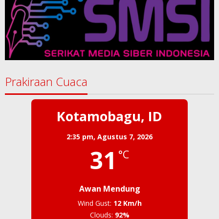
Prakiraan Cuaca
Kotamobagu, ID
2:35 pm,
Agustus 7, 2026
31
°C
Awan Mendung
Wind Gust:
12 Km/h
Clouds:
92%