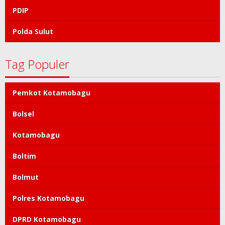
PDIP
Polda Sulut
Tag Populer
Pemkot Kotamobagu
Bolsel
Kotamobagu
Boltim
Bolmut
Polres Kotamobagu
DPRD Kotamobagu