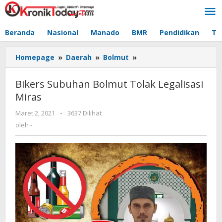
Lewati
ke
konten
Beranda
Nasional
Manado
BMR
Pendidikan
Te
Homepage
»
Daerah
»
Bolmut
»
Bikers
Subuhan
Bolmut
Bikers Subuhan Bolmut Tolak Legalisasi
Tolak
Miras
Legalisasi
Miras
Maret 2, 2021
oleh
-
3637 Dilihat
-
oleh
-