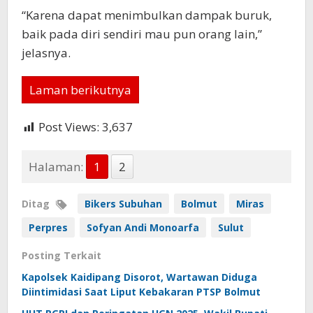
“Karena dapat menimbulkan dampak buruk,
baik pada diri sendiri mau pun orang lain,”
jelasnya.
Laman berikutnya
Post Views:
3,637
Halaman:
1
2
Ditag
Bikers Subuhan
Bolmut
Miras
Perpres
Sofyan Andi Monoarfa
Sulut
Posting Terkait
Kapolsek Kaidipang Disorot, Wartawan Diduga
Diintimidasi Saat Liput Kebakaran PTSP Bolmut