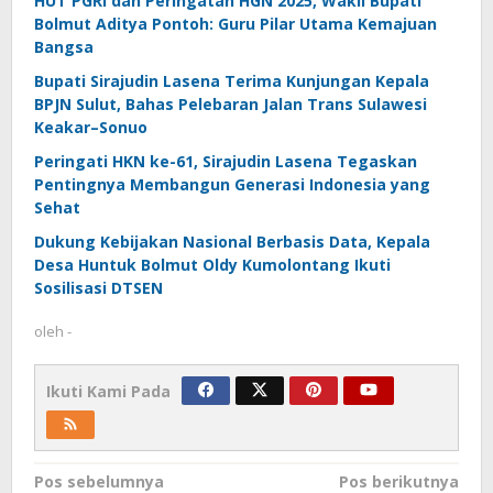
HUT PGRI dan Peringatan HGN 2025, Wakil Bupati
Bolmut Aditya Pontoh: Guru Pilar Utama Kemajuan
Bangsa
Bupati Sirajudin Lasena Terima Kunjungan Kepala
BPJN Sulut, Bahas Pelebaran Jalan Trans Sulawesi
Keakar–Sonuo
Peringati HKN ke-61, Sirajudin Lasena Tegaskan
Pentingnya Membangun Generasi Indonesia yang
Sehat
Dukung Kebijakan Nasional Berbasis Data, Kepala
Desa Huntuk Bolmut Oldy Kumolontang Ikuti
Sosilisasi DTSEN
oleh
-
Ikuti Kami Pada
Navigasi
Pos sebelumnya
Pos berikutnya