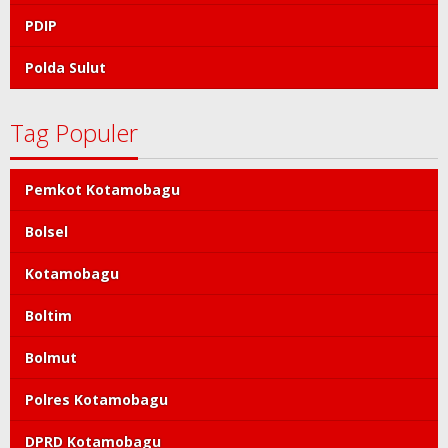
PDIP
Polda Sulut
Tag Populer
Pemkot Kotamobagu
Bolsel
Kotamobagu
Boltim
Bolmut
Polres Kotamobagu
DPRD Kotamobagu