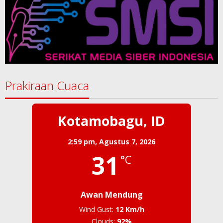
Prakiraan Cuaca
Kotamobagu, ID
2:59 pm,
Agustus 7, 2026
31
°C
Awan Mendung
Wind Gust:
12 Km/h
Clouds:
92%