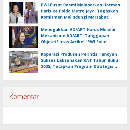
PWI Pusat Resmi Melaporkan Hotman
Paris ke Polda Metro Jaya, Tegaskan
Komitmen Melindungi Martabat
Wartawan
Menegakkan AD/ART Harus Melalui
Mekanisme AD/ART: Tanggapan
Objektif atas Artikel “PWI Sulut
Retak, Pro AD/ART vs Konspirasi
Melanggar Aturan”
Koperasi Produsen Perintis Tanoyan
Sukses Laksanakan RAT Tahun Buku
2025, Tetapkan Program Strategis
2026 Hasil Keputusan Anggota
Komentar