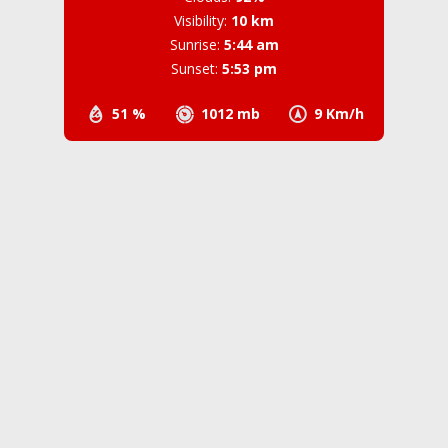
Visibility:
10 km
Sunrise:
5:44 am
Sunset:
5:53 pm
51 %
1012 mb
9 Km/h