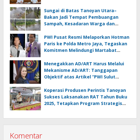
Lampung
Sungai di Batas Tanoyan Utara–
Bakan Jadi Tempat Pembuangan
Sampah, Kesadaran Warga dan
Kontrol Pemerintah Dipertanyakan
PWI Pusat Resmi Melaporkan Hotman
Paris ke Polda Metro Jaya, Tegaskan
Komitmen Melindungi Martabat
Wartawan
Menegakkan AD/ART Harus Melalui
Mekanisme AD/ART: Tanggapan
Objektif atas Artikel “PWI Sulut
Retak, Pro AD/ART vs Konspirasi
Melanggar Aturan”
Koperasi Produsen Perintis Tanoyan
Sukses Laksanakan RAT Tahun Buku
2025, Tetapkan Program Strategis
2026 Hasil Keputusan Anggota
Komentar