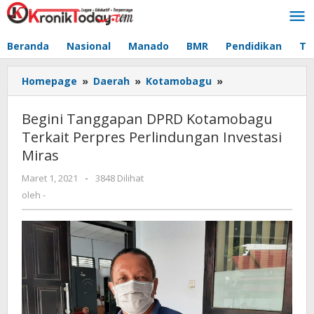
Lewati
ke
konten
Beranda
Nasional
Manado
BMR
Pendidikan
Te
Homepage
»
Daerah
»
Kotamobagu
»
Begini
Tanggapan
DPRD
Begini Tanggapan DPRD Kotamobagu
Kotamobagu
Terkait Perpres Perlindungan Investasi
Terkait
Miras
Perpres
Perlindungan
Maret 1, 2021
oleh
-
3848 Dilihat
Investasi
-
oleh
-
Miras