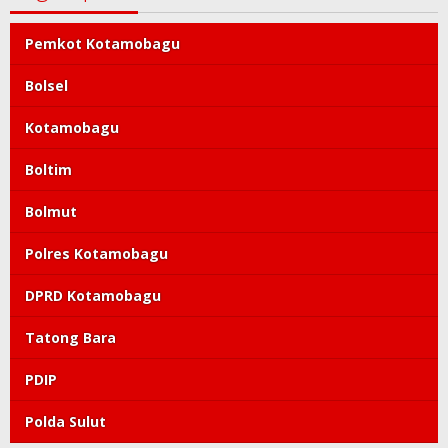
Pemkot Kotamobagu
Bolsel
Kotamobagu
Boltim
Bolmut
Polres Kotamobagu
DPRD Kotamobagu
Tatong Bara
PDIP
Polda Sulut