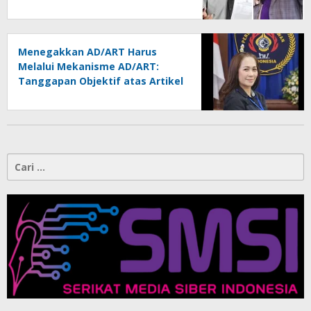
Melindungi Martabat Wartawan
Menegakkan AD/ART Harus
Melalui Mekanisme AD/ART:
Tanggapan Objektif atas Artikel
“PWI Sulut Retak, Pro AD/ART vs
Konspirasi Melanggar Aturan”
Cari
untuk: