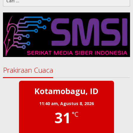
untuk:
Prakiraan Cuaca
Kotamobagu, ID
11:40 am,
Agustus 8, 2026
31
°C