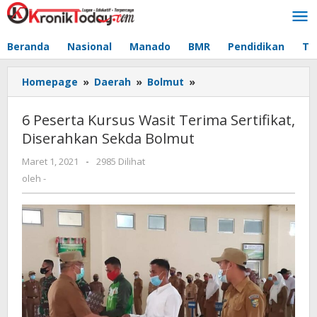
Lewati
ke
konten
Beranda
Nasional
Manado
BMR
Pendidikan
Te
Homepage
»
Daerah
»
Bolmut
»
6
Peserta
Kursus
6 Peserta Kursus Wasit Terima Sertifikat,
Wasit
Diserahkan Sekda Bolmut
Terima
Sertifikat,
Maret 1, 2021
oleh
-
2985 Dilihat
Diserahkan
-
oleh
-
Sekda
Bolmut