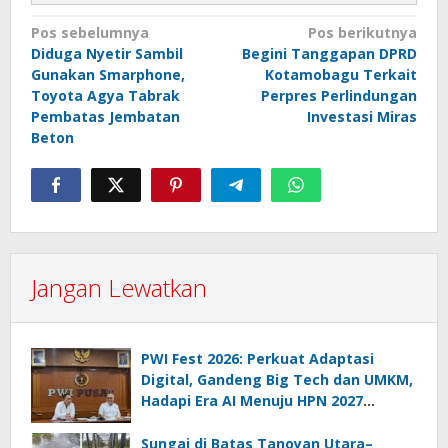
Navigasi
Pos sebelumnya
Pos berikutnya
Diduga Nyetir Sambil
Begini Tanggapan DPRD
pos
Gunakan Smarphone,
Kotamobagu Terkait
Toyota Agya Tabrak
Perpres Perlindungan
Pembatas Jembatan
Investasi Miras
Beton
Jangan Lewatkan
PWI Fest 2026: Perkuat Adaptasi
Digital, Gandeng Big Tech dan UMKM,
Hadapi Era AI Menuju HPN 2027
Lampung
Sungai di Batas Tanoyan Utara–