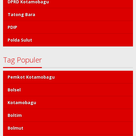
DPRD Kotamobagu
Tatong Bara
PDIP
Polda Sulut
Tag Populer
Pemkot Kotamobagu
Bolsel
Kotamobagu
Boltim
Bolmut