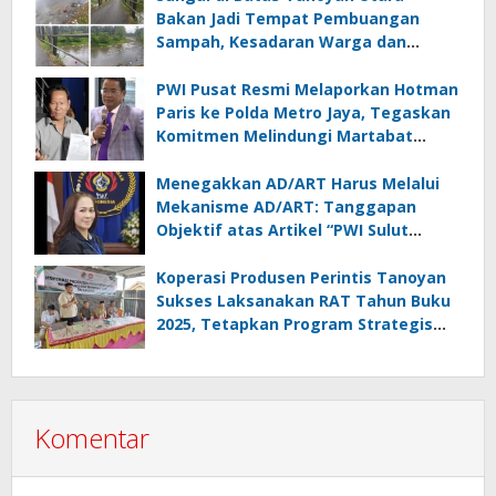
Bakan Jadi Tempat Pembuangan
Sampah, Kesadaran Warga dan
Kontrol Pemerintah Dipertanyakan
PWI Pusat Resmi Melaporkan Hotman
Paris ke Polda Metro Jaya, Tegaskan
Komitmen Melindungi Martabat
Wartawan
Menegakkan AD/ART Harus Melalui
Mekanisme AD/ART: Tanggapan
Objektif atas Artikel “PWI Sulut
Retak, Pro AD/ART vs Konspirasi
Melanggar Aturan”
Koperasi Produsen Perintis Tanoyan
Sukses Laksanakan RAT Tahun Buku
2025, Tetapkan Program Strategis
2026 Hasil Keputusan Anggota
Komentar