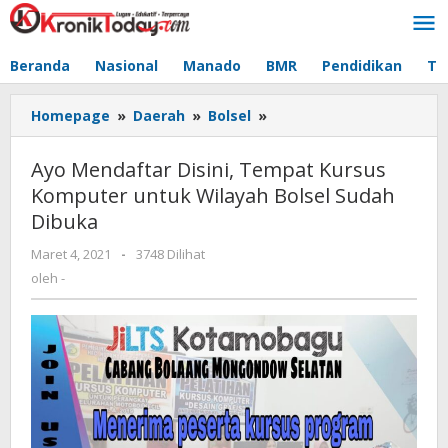
Lewati
ke
konten
Beranda
Nasional
Manado
BMR
Pendidikan
Te
Homepage
»
Daerah
»
Bolsel
»
Ayo
Mendaftar
Disini,
Ayo Mendaftar Disini, Tempat Kursus
Tempat
Komputer untuk Wilayah Bolsel Sudah
Kursus
Dibuka
Komputer
untuk
Maret 4, 2021
oleh
-
3748 Dilihat
Wilayah
-
oleh
-
Bolsel
Sudah
Dibuka