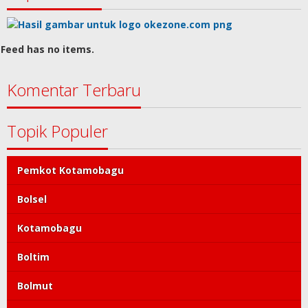
Feed has no items.
Komentar Terbaru
Topik Populer
Pemkot Kotamobagu
Bolsel
Kotamobagu
Boltim
Bolmut