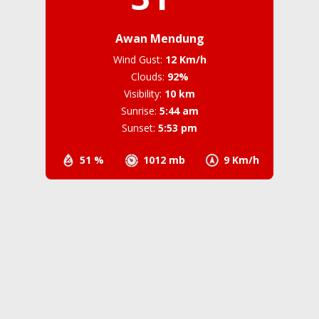
Awan Mendung
Wind Gust:
12 Km/h
Clouds:
92%
Visibility:
10 km
Sunrise:
5:44 am
Sunset:
5:53 pm
51 %
1012 mb
9 Km/h