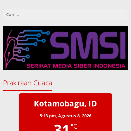
Cari
untuk:
Prakiraan Cuaca
Kotamobagu, ID
5:13 pm,
Agustus 8, 2026
31
°C