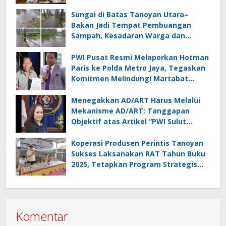
Lampung
Sungai di Batas Tanoyan Utara–
Bakan Jadi Tempat Pembuangan
Sampah, Kesadaran Warga dan
Kontrol Pemerintah Dipertanyakan
PWI Pusat Resmi Melaporkan Hotman
Paris ke Polda Metro Jaya, Tegaskan
Komitmen Melindungi Martabat
Wartawan
Menegakkan AD/ART Harus Melalui
Mekanisme AD/ART: Tanggapan
Objektif atas Artikel “PWI Sulut
Retak, Pro AD/ART vs Konspirasi
Melanggar Aturan”
Koperasi Produsen Perintis Tanoyan
Sukses Laksanakan RAT Tahun Buku
2025, Tetapkan Program Strategis
2026 Hasil Keputusan Anggota
Komentar