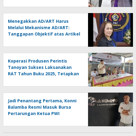
Melindungi Martabat Wartawan
Menegakkan AD/ART Harus
Melalui Mekanisme AD/ART:
Tanggapan Objektif atas Artikel
“PWI Sulut Retak, Pro AD/ART vs
Konspirasi Melanggar Aturan”
Koperasi Produsen Perintis
Tanoyan Sukses Laksanakan
RAT Tahun Buku 2025, Tetapkan
Program Strategis 2026 Hasil
Keputusan Anggota
Jadi Penantang Pertama, Konni
Balamba Resmi Masuk Bursa
Pertarungan Ketua PWI
Kotamobagu