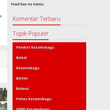
Feed has no items.
m
Komentar Terbaru
Topik Populer
Pemkot Kotamobagu
Bolsel
Kotamobagu
Boltim
Bolmut
Polres Kotamobagu
DPRD Kotamobagu