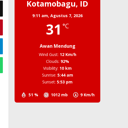
Kotamobagu, ID
9:11 am,
Agustus 7, 2026
31
°C
Awan Mendung
Wind Gust:
12 Km/h
Clouds:
92%
Visibility:
10 km
Sunrise:
5:44 am
Sunset:
5:53 pm
51 %
1012 mb
9 Km/h