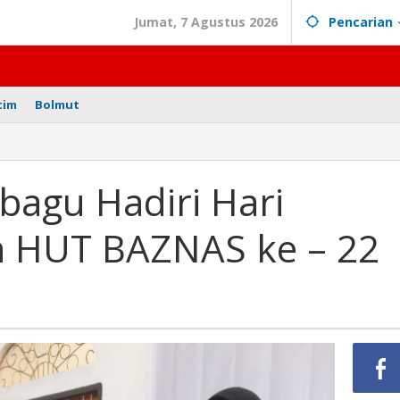
Jumat, 7 Agustus 2026
Pencarian
tim
Bolmut
en
mobagu
bagu Hadiri Hari
i
n HUT BAZNAS ke – 22
ak
yaan
AS