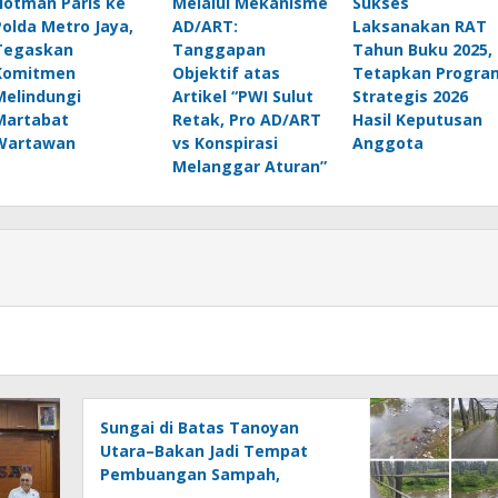
Hotman Paris ke
Melalui Mekanisme
Sukses
Polda Metro Jaya,
AD/ART:
Laksanakan RAT
Tegaskan
Tanggapan
Tahun Buku 2025,
Komitmen
Objektif atas
Tetapkan Progra
Melindungi
Artikel “PWI Sulut
Strategis 2026
Martabat
Retak, Pro AD/ART
Hasil Keputusan
Wartawan
vs Konspirasi
Anggota
Melanggar Aturan”
Sungai di Batas Tanoyan
Utara–Bakan Jadi Tempat
Pembuangan Sampah,
Kesadaran Warga dan