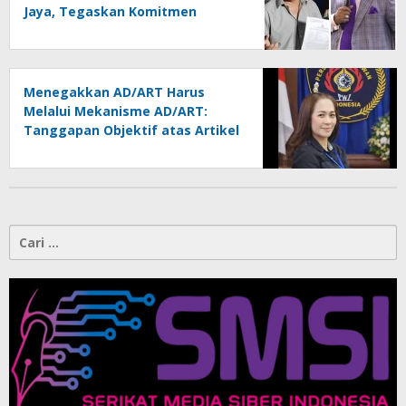
Jaya, Tegaskan Komitmen
Melindungi Martabat Wartawan
Menegakkan AD/ART Harus
Melalui Mekanisme AD/ART:
Tanggapan Objektif atas Artikel
“PWI Sulut Retak, Pro AD/ART vs
Konspirasi Melanggar Aturan”
Cari
untuk: