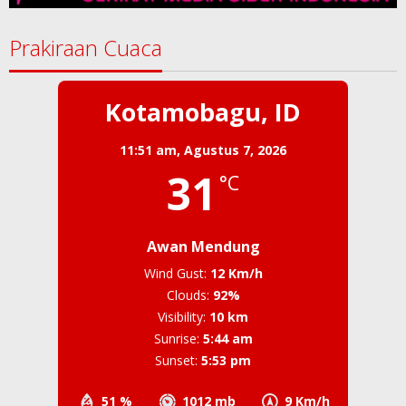
Prakiraan Cuaca
Kotamobagu, ID
11:51 am,
Agustus 7, 2026
31
°C
Awan Mendung
Wind Gust:
12 Km/h
Clouds:
92%
Visibility:
10 km
Sunrise:
5:44 am
Sunset:
5:53 pm
51 %
1012 mb
9 Km/h