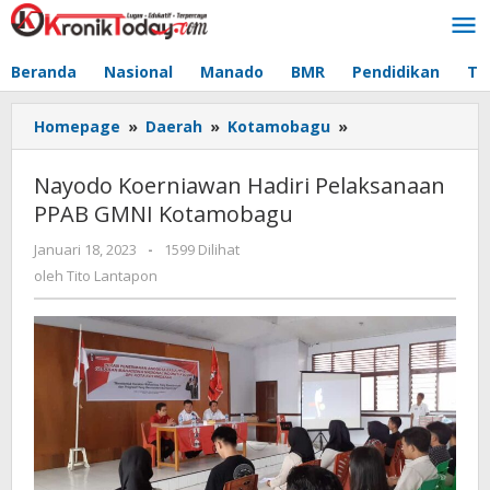
Lewati
ke
konten
Beranda
Nasional
Manado
BMR
Pendidikan
Te
Homepage
»
Daerah
»
Kotamobagu
»
Nayodo
Koerniawan
Hadiri
Nayodo Koerniawan Hadiri Pelaksanaan
Pelaksanaan
PPAB GMNI Kotamobagu
PPAB
GMNI
Januari 18, 2023
oleh
-
1599 Dilihat
Kotamobagu
Tito
oleh
Tito Lantapon
Lantapon