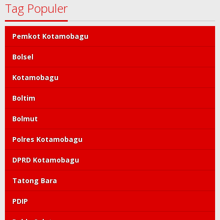
Tag Populer
Pemkot Kotamobagu
Bolsel
Kotamobagu
Boltim
Bolmut
Polres Kotamobagu
DPRD Kotamobagu
Tatong Bara
PDIP