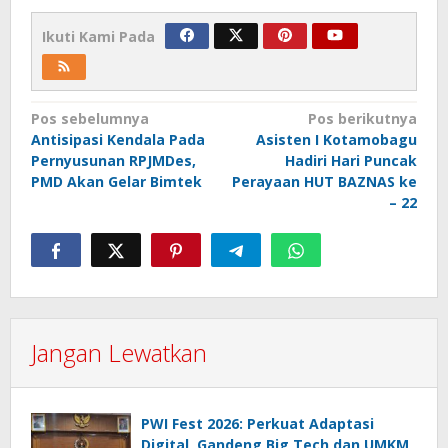
Ikuti Kami Pada
Navigasi
Pos sebelumnya
Pos berikutnya
Antisipasi Kendala Pada
Asisten I Kotamobagu
pos
Pernyusunan RPJMDes,
Hadiri Hari Puncak
PMD Akan Gelar Bimtek
Perayaan HUT BAZNAS ke
– 22
Jangan Lewatkan
PWI Fest 2026: Perkuat Adaptasi
Digital, Gandeng Big Tech dan UMKM,