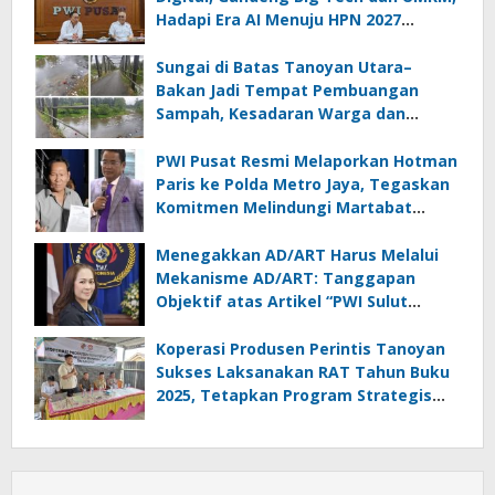
Hadapi Era AI Menuju HPN 2027
Lampung
Sungai di Batas Tanoyan Utara–
Bakan Jadi Tempat Pembuangan
Sampah, Kesadaran Warga dan
Kontrol Pemerintah Dipertanyakan
PWI Pusat Resmi Melaporkan Hotman
Paris ke Polda Metro Jaya, Tegaskan
Komitmen Melindungi Martabat
Wartawan
Menegakkan AD/ART Harus Melalui
Mekanisme AD/ART: Tanggapan
Objektif atas Artikel “PWI Sulut
Retak, Pro AD/ART vs Konspirasi
Melanggar Aturan”
Koperasi Produsen Perintis Tanoyan
Sukses Laksanakan RAT Tahun Buku
2025, Tetapkan Program Strategis
2026 Hasil Keputusan Anggota