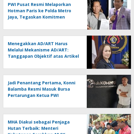
PWI Pusat Resmi Melaporkan
Hotman Paris ke Polda Metro
Jaya, Tegaskan Komitmen
Melindungi Martabat Wartawan
Menegakkan AD/ART Harus
Melalui Mekanisme AD/ART:
Tanggapan Objektif atas Artikel
“PWI Sulut Retak, Pro AD/ART vs
Konspirasi Melanggar Aturan”
Jadi Penantang Pertama, Konni
Balamba Resmi Masuk Bursa
Pertarungan Ketua PWI
Kotamobagu
MHA Diakui sebagai Penjaga
Hutan Terbaik: Menteri