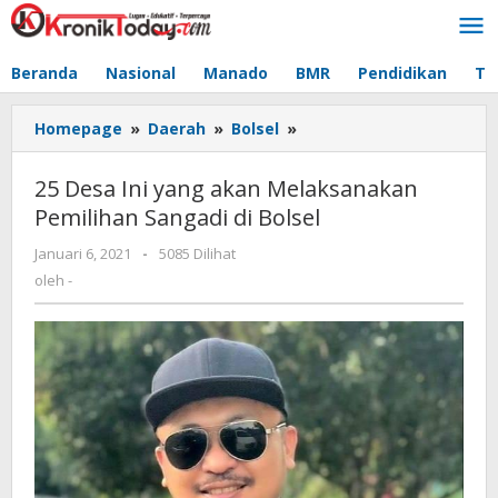
Lewati
ke
konten
Beranda
Nasional
Manado
BMR
Pendidikan
Te
Homepage
»
Daerah
»
Bolsel
»
25
Desa
Ini
25 Desa Ini yang akan Melaksanakan
yang
Pemilihan Sangadi di Bolsel
akan
Melaksanakan
Januari 6, 2021
oleh
-
5085 Dilihat
Pemilihan
-
oleh
-
Sangadi
di
Bolsel