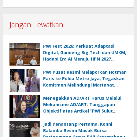
Jangan Lewatkan
PWI Fest 2026: Perkuat Adaptasi
Digital, Gandeng Big Tech dan UMKM,
Hadapi Era AI Menuju HPN 2027
Lampung
PWI Pusat Resmi Melaporkan Hotman
Paris ke Polda Metro Jaya, Tegaskan
Komitmen Melindungi Martabat
Wartawan
Menegakkan AD/ART Harus Melalui
Mekanisme AD/ART: Tanggapan
Objektif atas Artikel “PWI Sulut
Retak, Pro AD/ART vs Konspirasi
Melanggar Aturan”
Jadi Penantang Pertama, Konni
Balamba Resmi Masuk Bursa
Pertarungan Ketua PWI Kotamobagu