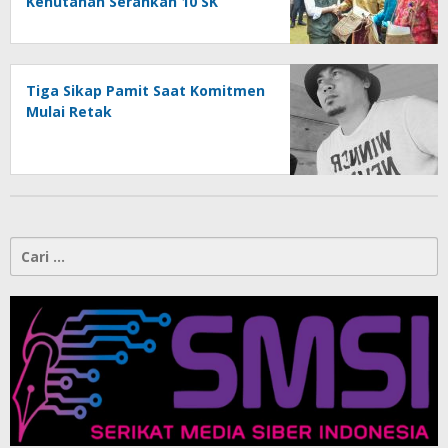
Kehutanan Serahkan 10 SK
Hutan Adat dan Luncurkan Peta
Jalan 2025–2029
Tiga Sikap Pamit Saat Komitmen
Mulai Retak
Cari
untuk: