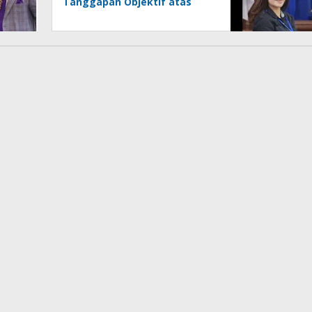
Tanggapan Objektif atas
Artikel “PWI Sulut Retak, Pro
AD/ART vs Konspirasi
Melanggar Aturan”