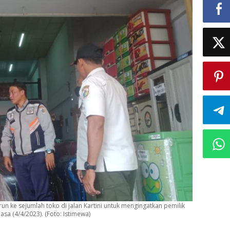
n
r
n ke sejumlah toko di jalan Kartini untuk mengingatkan pemilik
sa (4/4/2023). (Foto: Istimewa)