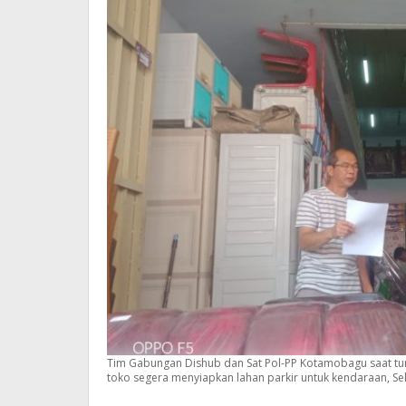
Soal
Laha
Parki
Tim Gabungan Dishub dan Sat Pol-PP Kotamobagu saat turu
toko segera menyiapkan lahan parkir untuk kendaraan, Sela