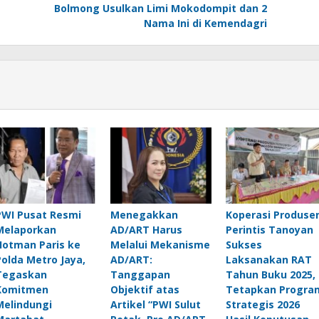
Bolmong Usulkan Limi Mokodompit dan 2
Nama Ini di Kemendagri
PWI Pusat Resmi
Menegakkan
Koperasi Produse
Melaporkan
AD/ART Harus
Perintis Tanoyan
Hotman Paris ke
Melalui Mekanisme
Sukses
Polda Metro Jaya,
AD/ART:
Laksanakan RAT
Tegaskan
Tanggapan
Tahun Buku 2025,
Komitmen
Objektif atas
Tetapkan Progra
Melindungi
Artikel “PWI Sulut
Strategis 2026