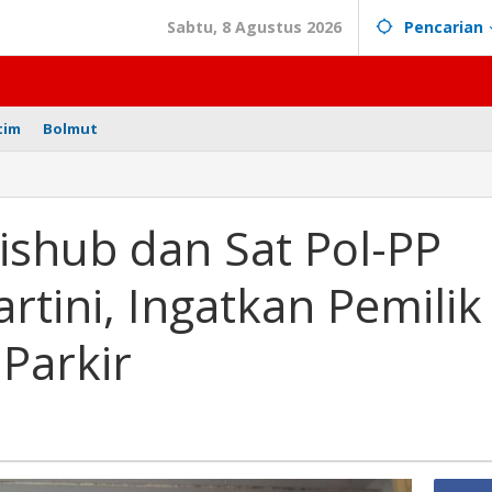
Sabtu, 8 Agustus 2026
Pencarian
tim
Bolmut
ngan
ub
shub dan Sat Pol-PP
rtini, Ingatkan Pemilik
n
Parkir
i,
tkan
ik