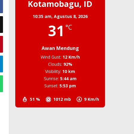
Kotamobagu, ID
10:35 am,
Agustus 8, 2026
31
°C
Awan Mendung
Wind Gust:
12 Km/h
Clouds:
92%
Visibility:
10 km
Sunrise:
5:44 am
Sunset:
5:53 pm
51 %
1012 mb
9 Km/h