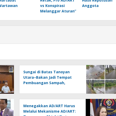
Martabat
Retak, Pro AD/ART
Hasil Keputusan
Wartawan
vs Konspirasi
Anggota
Melanggar Aturan”
Sungai di Batas Tanoyan
Utara–Bakan Jadi Tempat
Pembuangan Sampah,
Kesadaran Warga dan
Kontrol Pemerintah
Dipertanyakan
Menegakkan AD/ART Harus
Melalui Mekanisme AD/ART: