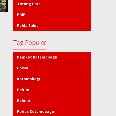
Tatong Bara
PDIP
Polda Sulut
Tag Populer
Pemkot Kotamobagu
Bolsel
Kotamobagu
Boltim
Bolmut
Polres Kotamobagu