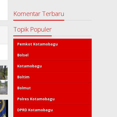
Komentar Terbaru
Topik Populer
Pemkot Kotamobagu
Bolsel
Kotamobagu
Boltim
Bolmut
Polres Kotamobagu
DPRD Kotamobagu