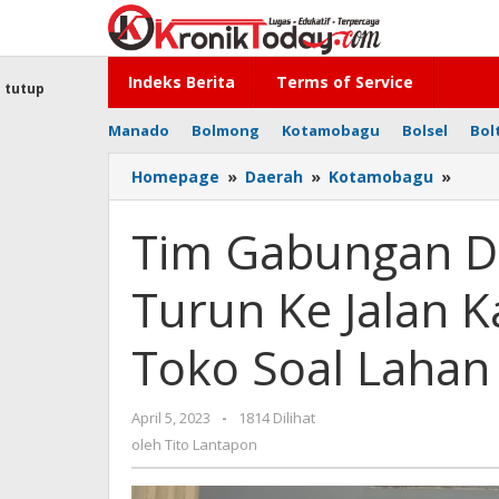
Lewati
ke
konten
Indeks Berita
Terms of Service
tutup
Manado
Bolmong
Kotamobagu
Bolsel
Bol
Homepage
»
Daerah
»
Kotamobagu
»
Tim
Gabu
Dish
Tim Gabungan Di
dan
Sat
Turun Ke Jalan Ka
Pol-
PP
Turu
Toko Soal Lahan 
Ke
Jalan
Kartin
April 5, 2023
oleh
-
1814 Dilihat
Inga
Tito
oleh
Tito Lantapon
Pemil
Lantapon
Toko