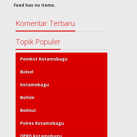
Feed has no items.
Komentar Terbaru
Topik Populer
Pemkot Kotamobagu
Bolsel
Kotamobagu
Boltim
Bolmut
Polres Kotamobagu
DPRD Kotamobagu