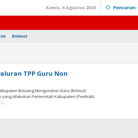
Kamis, 6 Agustus 2026
Pencarian
tim
Bolmut
yaluran TPP Guru Non
abupaten Bolaang Mongondow Utara (Bolmut)
si yang dilakukan Pemerintah Kabupaten (Pemkab).
a…