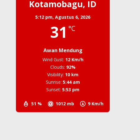
Kotamobagu, ID
5:12 pm,
Agustus 6, 2026
31
°C
Awan Mendung
Wind Gust:
12 Km/h
Clouds:
92%
Visibility:
10 km
Sunrise:
5:44 am
Sunset:
5:53 pm
51 %
1012 mb
9 Km/h