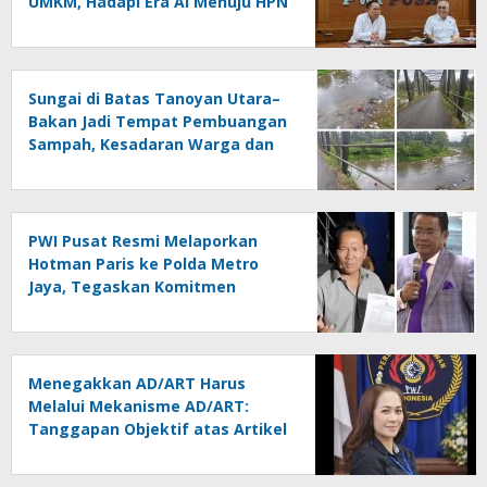
UMKM, Hadapi Era AI Menuju HPN
2027 Lampung
Sungai di Batas Tanoyan Utara–
Bakan Jadi Tempat Pembuangan
Sampah, Kesadaran Warga dan
Kontrol Pemerintah
Dipertanyakan
PWI Pusat Resmi Melaporkan
Hotman Paris ke Polda Metro
Jaya, Tegaskan Komitmen
Melindungi Martabat Wartawan
Menegakkan AD/ART Harus
Melalui Mekanisme AD/ART:
Tanggapan Objektif atas Artikel
“PWI Sulut Retak, Pro AD/ART vs
Konspirasi Melanggar Aturan”