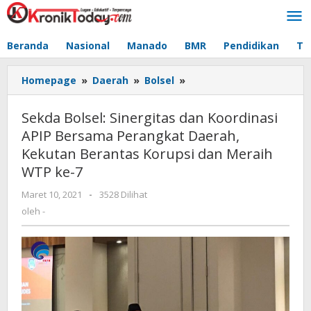
Lewati
ke
konten
Beranda
Nasional
Manado
BMR
Pendidikan
Te
Homepage
»
Daerah
»
Bolsel
»
Sekda
Bolsel:
Sinergitas
Sekda Bolsel: Sinergitas dan Koordinasi
dan
APIP Bersama Perangkat Daerah,
Koordinasi
Kekutan Berantas Korupsi dan Meraih
APIP
Bersama
WTP ke-7
Perangkat
Maret 10, 2021
oleh
-
3528 Dilihat
Daerah,
-
oleh
-
Kekutan
Berantas
Korupsi
dan
Meraih
WTP
ke-