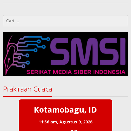
Cari
untuk:
Prakiraan Cuaca
Kotamobagu, ID
11:56 am,
Agustus 9, 2026