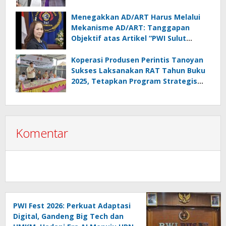
Wartawan
Menegakkan AD/ART Harus Melalui
Mekanisme AD/ART: Tanggapan
Objektif atas Artikel “PWI Sulut
Retak, Pro AD/ART vs Konspirasi
Melanggar Aturan”
Koperasi Produsen Perintis Tanoyan
Sukses Laksanakan RAT Tahun Buku
2025, Tetapkan Program Strategis
2026 Hasil Keputusan Anggota
Komentar
PWI Fest 2026: Perkuat Adaptasi
Digital, Gandeng Big Tech dan