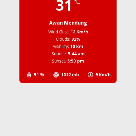
31
°C
Awan Mendung
Wind Gust:
12 Km/h
Clouds:
92%
Visibility:
10 km
Sunrise:
5:44 am
Sunset:
5:53 pm
51 %
1012 mb
9 Km/h