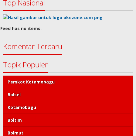
Top Nasional
Feed has no items.
Komentar Terbaru
Topik Populer
Pemkot Kotamobagu
Bolsel
Kotamobagu
Boltim
Bolmut