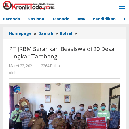
Lewati
ke
konten
Beranda
Nasional
Manado
BMR
Pendidikan
Te
Homepage
»
Daerah
»
Bolsel
»
PT
JRBM
Serahkan
PT JRBM Serahkan Beasiswa di 20 Desa
Beasiswa
Lingkar Tambang
di
20
Maret 22, 2021
oleh
-
2264 Dilihat
Desa
-
oleh
-
Lingkar
Tambang