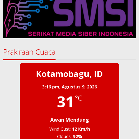
Prakiraan Cuaca
Kotamobagu, ID
3:16 pm,
Agustus 9, 2026
31
°C
Awan Mendung
Wind Gust:
12 Km/h
Clouds:
92%