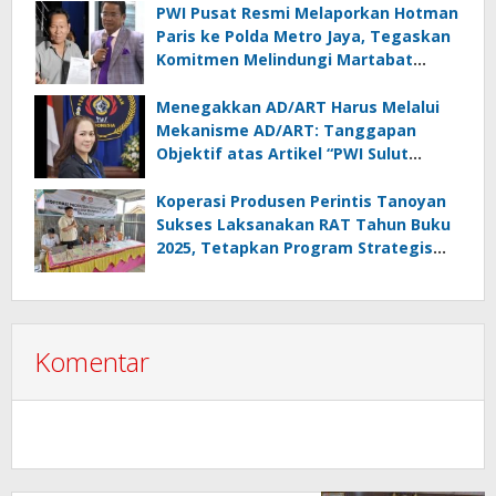
PWI Pusat Resmi Melaporkan Hotman
Paris ke Polda Metro Jaya, Tegaskan
Komitmen Melindungi Martabat
Wartawan
Menegakkan AD/ART Harus Melalui
Mekanisme AD/ART: Tanggapan
Objektif atas Artikel “PWI Sulut
Retak, Pro AD/ART vs Konspirasi
Melanggar Aturan”
Koperasi Produsen Perintis Tanoyan
Sukses Laksanakan RAT Tahun Buku
2025, Tetapkan Program Strategis
2026 Hasil Keputusan Anggota
Komentar