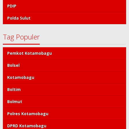
PDIP
Polda Sulut
Tag Populer
Pemkot Kotamobagu
Bolsel
Kotamobagu
Boltim
Bolmut
Polres Kotamobagu
DPRD Kotamobagu