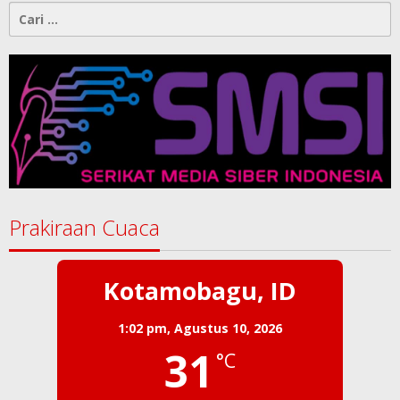
Cari
untuk:
Prakiraan Cuaca
Kotamobagu, ID
1:02 pm,
Agustus 10, 2026
31
°C