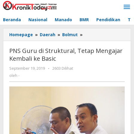
Lewati
ke
konten
Beranda
Nasional
Manado
BMR
Pendidikan
Te
Homepage
»
Daerah
»
Bolmut
»
PNS
Guru
di
PNS Guru di Struktural, Tetap Mengajar
Struktural,
Kembali ke Basic
Tetap
Mengajar
September 19, 2019
oleh
-
2603 Dilihat
Kembali
-
oleh
-
ke
Basic