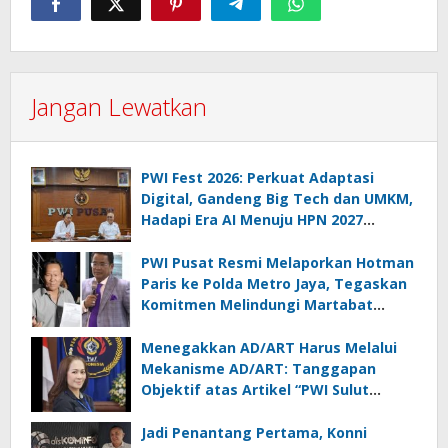
Jangan Lewatkan
PWI Fest 2026: Perkuat Adaptasi
Digital, Gandeng Big Tech dan UMKM,
Hadapi Era AI Menuju HPN 2027
Lampung
PWI Pusat Resmi Melaporkan Hotman
Paris ke Polda Metro Jaya, Tegaskan
Komitmen Melindungi Martabat
Wartawan
Menegakkan AD/ART Harus Melalui
Mekanisme AD/ART: Tanggapan
Objektif atas Artikel “PWI Sulut
Retak, Pro AD/ART vs Konspirasi
Melanggar Aturan”
Jadi Penantang Pertama, Konni