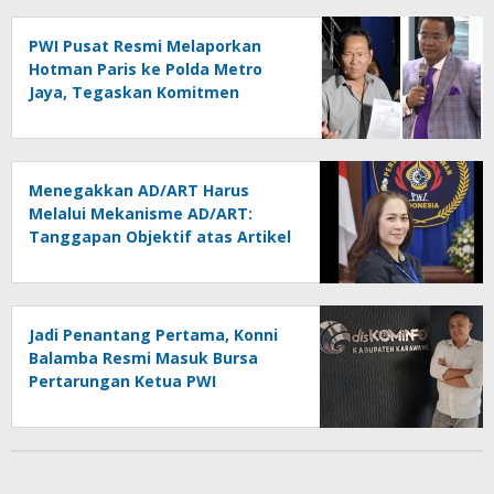
PWI Pusat Resmi Melaporkan
Hotman Paris ke Polda Metro
Jaya, Tegaskan Komitmen
Melindungi Martabat Wartawan
Menegakkan AD/ART Harus
Melalui Mekanisme AD/ART:
Tanggapan Objektif atas Artikel
“PWI Sulut Retak, Pro AD/ART vs
Konspirasi Melanggar Aturan”
Jadi Penantang Pertama, Konni
Balamba Resmi Masuk Bursa
Pertarungan Ketua PWI
Kotamobagu