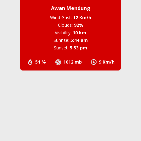
Awan Mendung
Wind Gust:
12 Km/h
Clouds:
92%
Visibility:
10 km
Sunrise:
5:44 am
Sunset:
5:53 pm
51 %
1012 mb
9 Km/h