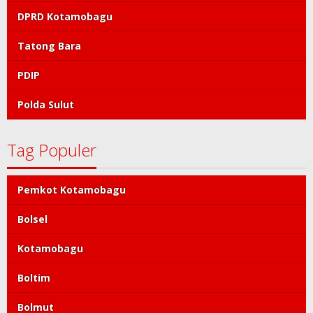
DPRD Kotamobagu
Tatong Bara
PDIP
Polda Sulut
Tag Populer
Pemkot Kotamobagu
Bolsel
Kotamobagu
Boltim
Bolmut