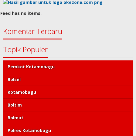
Feed has no items.
Komentar Terbaru
Topik Populer
Pemkot Kotamobagu
Bolsel
Kotamobagu
Boltim
Bolmut
Polres Kotamobagu