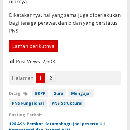
ujarnya.
Dikatakannya, hal yang sama juga diberlakukan
bagi tenaga perawat dan bidan yang berstatus
PNS.
Laman berikutnya
Post Views:
2,603
Halaman:
1
2
Ditag
BKPP
Guru
Mengajar
PNS Fungsional
PNS Struktural
Posting Terkait
126 ASN Pemkot Kotamobagu Jadi peserta Uji
Kompetensi dan Potensi ASN