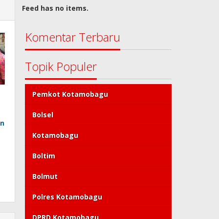
Feed has no items.
Komentar Terbaru
Topik Populer
Pemkot Kotamobagu
Bolsel
an
Kotamobagu
Boltim
Bolmut
Polres Kotamobagu
DPRD Kotamobagu