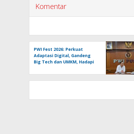
Komentar
PWI Fest 2026: Perkuat
Adaptasi Digital, Gandeng
Big Tech dan UMKM, Hadapi
Era AI Menuju HPN 2027
Lampung
Menegakkan AD/ART Harus
Melalui Mekanisme AD/ART:
Tanggapan Objektif atas
Artikel “PWI Sulut Retak, Pro
AD/ART vs Konspirasi
Melanggar Aturan”