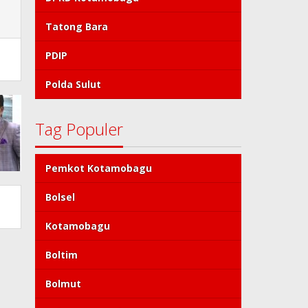
Tatong Bara
PDIP
Polda Sulut
Tag Populer
Pemkot Kotamobagu
Bolsel
Kotamobagu
Boltim
Bolmut