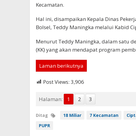
Kecamatan.
Hal ini, disampaikan Kepala Dinas Pek
Bolsel, Teddy Maningka melalui Kabid Ci
Menurut Teddy Maningka, dalam satu desa
(KK) yang akan mendapat program pemb
Laman berikutnya
Post Views:
3,906
Halaman:
1
2
3
Ditag
18 Miliar
7 Kecamatan
Cipt
PUPR