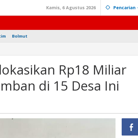
Kamis, 6 Agustus 2026
Pencarian
tim
Bolmut
okasikan Rp18 Miliar
ban di 15 Desa Ini
an