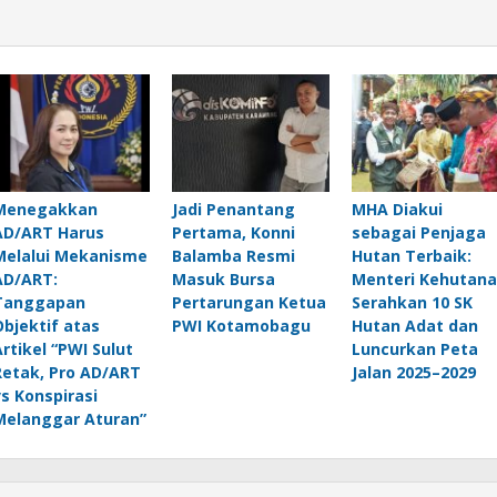
Menegakkan
Jadi Penantang
MHA Diakui
AD/ART Harus
Pertama, Konni
sebagai Penjaga
Melalui Mekanisme
Balamba Resmi
Hutan Terbaik:
AD/ART:
Masuk Bursa
Menteri Kehutan
Tanggapan
Pertarungan Ketua
Serahkan 10 SK
Objektif atas
PWI Kotamobagu
Hutan Adat dan
Artikel “PWI Sulut
Luncurkan Peta
Retak, Pro AD/ART
Jalan 2025–2029
vs Konspirasi
Melanggar Aturan”