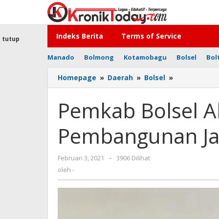
Lewati
ke
konten
Indeks Berita
Terms of Service
tutup
Manado
Bolmong
Kotamobagu
Bolsel
Bol
Homepage
»
Daerah
»
Bolsel
»
Pemkab
Bolsel
Alokasikan
Pemkab Bolsel Al
Rp18
Miliar
Pembangunan Jam
Pembangun
Jamban
di
Februari 3, 2021
oleh
-
3906 Dilihat
15
-
oleh
-
Desa
Ini