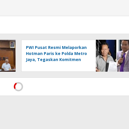
PWI Pusat Resmi Melaporkan
Hotman Paris ke Polda Metro
Jaya, Tegaskan Komitmen
Melindungi Martabat
Wartawan
Jadi Penantang Pertama,
Konni Balamba Resmi Masuk
Bursa Pertarungan Ketua PWI
Kotamobagu