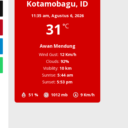
Kotamobagu, ID
11:35 am,
Agustus 6, 2026
31
°C
Awan Mendung
Wind Gust:
12 Km/h
Clouds:
92%
Visibility:
10 km
Sunrise:
5:44 am
Sunset:
5:53 pm
51 %
1012 mb
9 Km/h